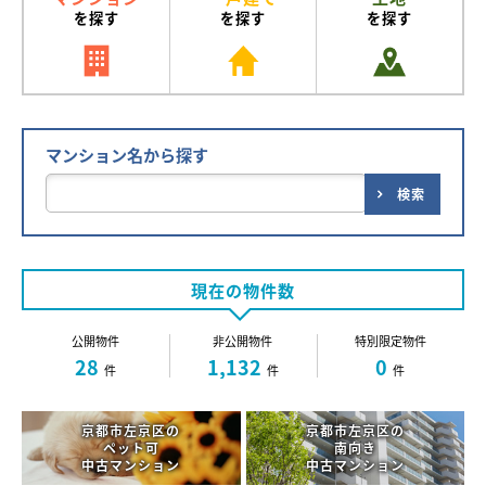
を探す
を探す
を探す
マンション名から探す
検索
現在の物件数
公開物件
非公開物件
特別限定物件
28
1,132
0
件
件
件
京都市左京区の
京都市左京区の
ペット可
南向き
中古マンション
中古マンション