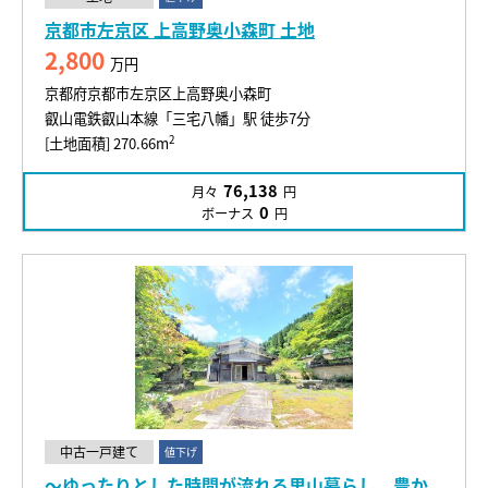
京都市左京区 上高野奥小森町 土地
2,800
万円
京都府京都市左京区上高野奥小森町
叡山電鉄叡山本線「三宅八幡」駅 徒歩7分
2
[土地面積] 270.66m
76,138
月々
円
0
ボーナス
円
中古一戸建て
値下げ
～ゆったりとした時間が流れる里山暮らし。豊か