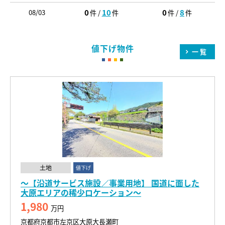
0
10
0
8
08/03
件 /
件
件 /
件
値下げ物件
一覧
土地
値下げ
～【沿道サービス施設／事業用地】 国道に面した
大原エリアの稀少ロケーション～
1,980
万円
京都府京都市左京区大原大長瀬町