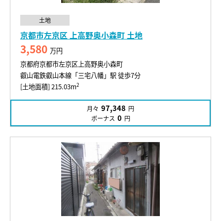
土地
京都市左京区 上高野奥小森町 土地
3,580
万円
京都府京都市左京区上高野奥小森町
叡山電鉄叡山本線「三宅八幡」駅 徒歩7分
2
[土地面積] 215.03m
97,348
月々
円
0
ボーナス
円