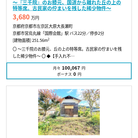
～『三千院』のお膝元、国道から離れた丘の上の
特等席。古民家の佇まいを残した稀少物件～
3,680
万円
京都府京都市左京区大原大長瀬町
京都市営烏丸線「国際会館」駅 バス22分／停歩2分
2
[建物面積] 251.56m
〇 ～三千院のお膝元、丘の上の特等席。古民家の佇まいを残
した稀少物件～ 〇 ◆【手入れ不…
100,067
月々
円
0
ボーナス
円