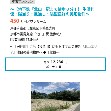
中古マンション
～【地下鉄「北山」駅まで徒歩８分！】 生活利
便・陽当り・風通し・眺望良好の美宅物件～
450
万円／ワンルーム
京都府京都市左京区下鴨夜光町
京都市営烏丸線「北山」駅 徒歩8分
2
[専有面積] 17.54m
～【居住用】にも【投資用】にもおすすめの駅近『北山エリ
ア』注目の美宅物件～ ◆【収益…
12,236
月々
円
0
ボーナス
円