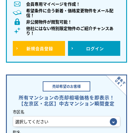
会員専用マイページを作成！
希望条件に合う新着・価格変更物件をメール配
信！
非公開物件が閲覧可能！
他社にはない特別限定物件のご紹介チャンスあ
り！
新規
会員登録
ログイン
売却希望の
お客様
所有マンションの売却相場価格を即表示！
【左京区・北区】中古マンション瞬間査定
市区名
町名