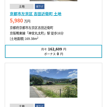
土地
値下げ
京都市左京区 吉田近衛町 土地
5,980
万円
京都府京都市左京区吉田近衛町
京阪鴨東線「神宮丸太町」駅 徒歩16分
2
[土地面積] 169.38m
162,609
月々
円
0
ボーナス
円
土地
値下げ