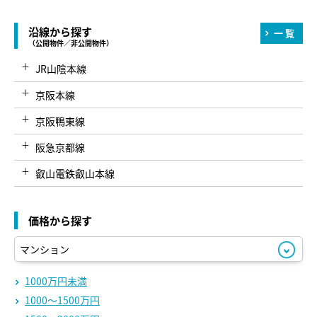
沿線から探す
一覧
（公開物件／非公開物件）
JR山陰本線
京阪本線
京阪鴨東線
阪急京都線
叡山電鉄叡山本線
叡山電鉄鞍馬線
価格から探す
京都市営烏丸線
京都市営東西線
京福電鉄北野線
1000万円未満
1000～1500万円