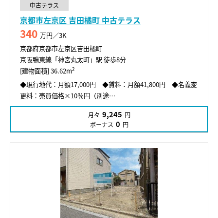
中古テラス
京都市左京区 吉田橘町 中古テラス
340
万円／3K
京都府京都市左京区吉田橘町
京阪鴨東線「神宮丸太町」駅 徒歩8分
2
[建物面積] 36.62m
◆現行地代：月額17,000円 ◆賃料：月額41,800円 ◆名義変
更料：売買価格×10％円（別途…
9,245
月々
円
0
ボーナス
円