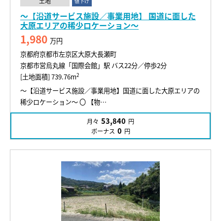
土地
値下げ
～【沿道サービス施設／事業用地】 国道に面した
大原エリアの稀少ロケーション～
1,980
万円
京都府京都市左京区大原大長瀬町
京都市営烏丸線「国際会館」駅 バス22分／停歩2分
2
[土地面積] 739.76m
～【沿道サービス施設／事業用地】国道に面した大原エリアの
稀少ロケーション～ 〇 【物…
53,840
月々
円
0
ボーナス
円