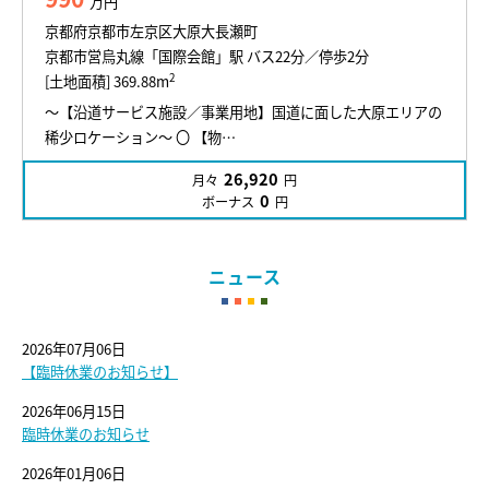
万円
京都府京都市左京区大原大長瀬町
京都市営烏丸線「国際会館」駅 バス22分／停歩2分
2
[土地面積] 369.88m
～【沿道サービス施設／事業用地】国道に面した大原エリアの
稀少ロケーション～ 〇 【物…
26,920
月々
円
0
ボーナス
円
ニュース
2026年07月06日
【臨時休業のお知らせ】
2026年06月15日
臨時休業のお知らせ
2026年01月06日