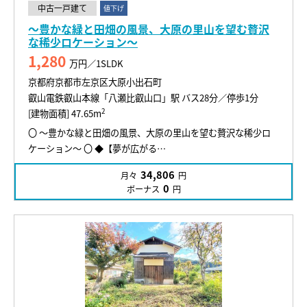
中古一戸建て
値下げ
～豊かな緑と田畑の風景、大原の里山を望む贅沢
な稀少ロケーション～
1,280
万円／1SLDK
京都府京都市左京区大原小出石町
叡山電鉄叡山本線「八瀬比叡山口」駅 バス28分／停歩1分
2
[建物面積] 47.65m
〇 ～豊かな緑と田畑の風景、大原の里山を望む贅沢な稀少ロ
ケーション～ 〇 ◆【夢が広がる…
34,806
月々
円
0
ボーナス
円