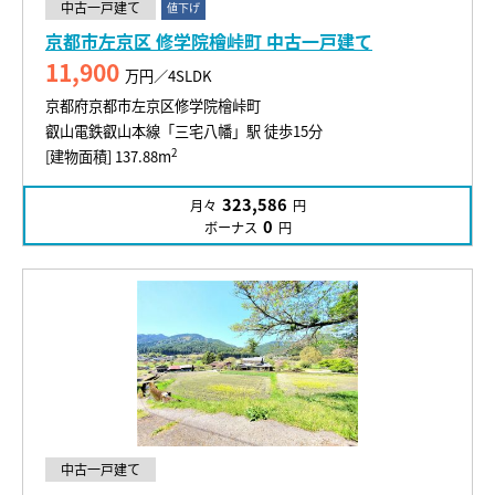
中古一戸建て
値下げ
京都市左京区 修学院檜峠町 中古一戸建て
11,900
万円／4SLDK
京都府京都市左京区修学院檜峠町
叡山電鉄叡山本線「三宅八幡」駅 徒歩15分
2
[建物面積] 137.88m
323,586
月々
円
0
ボーナス
円
中古一戸建て