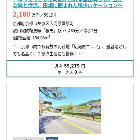
な緑と清流、田畑に囲まれた稀少ロケーション～
2,180
万円／5SLDK
京都府京都市左京区広河原菅原町
叡山電鉄鞍馬線「鞍馬」駅 バス65分／停歩2分
2
[建物面積] 154.08m
１．京都市内でも有数の別荘地「広河原エリア」、避暑地とし
ても名高く、２拠点生活にも最適！ …
59,279
月々
円
0
ボーナス
円