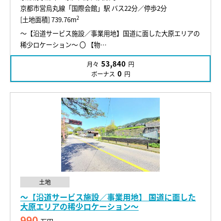
京都市営烏丸線「国際会館」駅 バス22分／停歩2分
2
[土地面積] 739.76m
～【沿道サービス施設／事業用地】国道に面した大原エリアの
稀少ロケーション～ 〇 【物…
53,840
月々
円
0
ボーナス
円
土地
～【沿道サービス施設／事業用地】 国道に面した
大原エリアの稀少ロケーション～
990