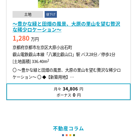
土地
値下げ
～豊かな緑と田畑の風景、大原の里山を望む贅沢
な稀少ロケーション～
1,280
万円
京都府京都市左京区大原小出石町
叡山電鉄叡山本線「八瀬比叡山口」駅 バス28分／停歩1分
2
[土地面積] 336.40m
〇 ～豊かな緑と田畑の風景、大原の里山を望む贅沢な稀少ロ
ケーション～ 〇 ◆【新築用地】…
34,806
月々
円
0
ボーナス
円
不動産コラム