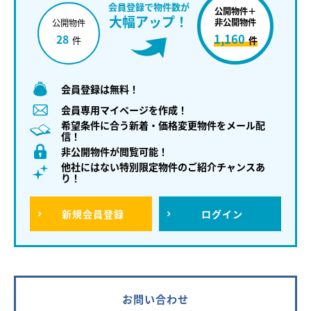
会員登録で物件数が
公開物件＋
大幅アップ！
非公開物件
公開物件
1,160
28
件
件
会員登録は無料！
会員専用マイページを作成！
希望条件に合う新着・価格変更物件をメール配
信！
非公開物件が閲覧可能！
他社にはない特別限定物件のご紹介チャンスあ
り！
新規
会員登録
ログイン
お問い合わせ