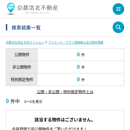
検索結果一覧
京都市左京区 中古マンション
＞
ファミール・グラン岡崎東山荘の物件情報
0
公開物件
件
0
非公開物件
件
0
特別限定物件
件
公開・非公開・特別限定物件とは
0
件中
0～0を表示
該当する物件はございません。
会員登録で非公開物件をご覧いただけます！