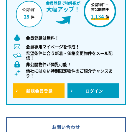
会員登録で物件数が
公開物件＋
大幅アップ！
非公開物件
公開物件
1,134
28
件
件
会員登録は無料！
会員専用マイページを作成！
希望条件に合う新着・価格変更物件をメール配
信！
非公開物件が閲覧可能！
他社にはない特別限定物件のご紹介チャンスあ
り！
新規
会員登録
ログイン
お問い合わせ