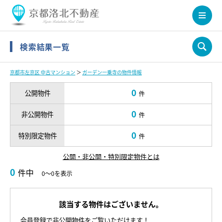
検索結果一覧
京都市左京区 中古マンション
＞
ガーデン一乗寺の物件情報
0
公開物件
件
0
非公開物件
件
0
特別限定物件
件
公開・非公開・特別限定物件とは
0
件中
0～0を表示
該当する物件はございません。
会員登録で非公開物件をご覧いただけます！