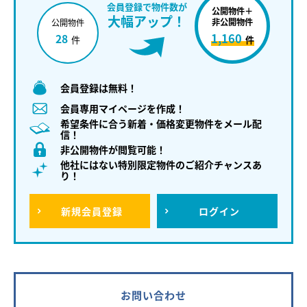
会員登録で物件数が
公開物件＋
大幅アップ！
非公開物件
公開物件
1,160
28
件
件
会員登録は無料！
会員専用マイページを作成！
希望条件に合う新着・価格変更物件をメール配
信！
非公開物件が閲覧可能！
他社にはない特別限定物件のご紹介チャンスあ
り！
新規
会員登録
ログイン
お問い合わせ