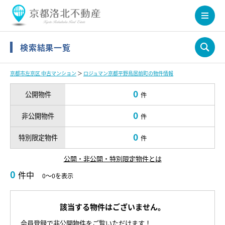
検索結果一覧
京都市左京区 中古マンション
＞
ロジュマン京都平野鳥居前町の物件情報
0
公開物件
件
0
非公開物件
件
0
特別限定物件
件
公開・非公開・特別限定物件とは
0
件中
0～0を表示
該当する物件はございません。
会員登録で非公開物件をご覧いただけます！