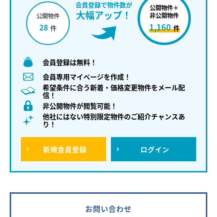
会員登録で物件数が
公開物件＋
大幅アップ！
非公開物件
公開物件
1,160
28
件
件
会員登録は無料！
会員専用マイページを作成！
希望条件に合う新着・価格変更物件をメール配
信！
非公開物件が閲覧可能！
他社にはない特別限定物件のご紹介チャンスあ
り！
新規
会員登録
ログイン
お問い合わせ