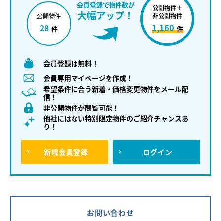
会員登録で物件数が
公開物件＋
大幅アップ！
非公開物件
公開物件
1,160
28
件
件
会員登録は無料！
会員専用マイページを作成！
希望条件に合う新着・価格変更物件をメール配
信！
非公開物件が閲覧可能！
他社にはない特別限定物件のご紹介チャンスあ
り！
新規
会員登録
ログイン
お問い合わせ