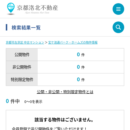
検索結果一覧
京都市左京区 中古マンション
＞
宝ケ池通パーク・ホームズの物件情報
0
公開物件
件
0
非公開物件
件
0
特別限定物件
件
公開・非公開・特別限定物件とは
0
件中
0～0を表示
該当する物件はございません。
会員登録で非公開物件をご覧いただけます！