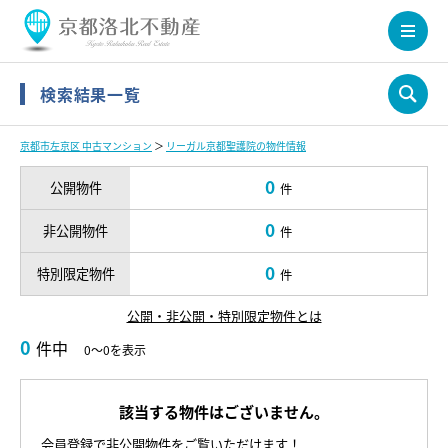
検索結果一覧
京都市左京区 中古マンション
＞
リーガル京都聖護院の物件情報
0
公開物件
件
0
非公開物件
件
0
特別限定物件
件
公開・非公開・特別限定物件とは
0
件中
0～0を表示
該当する物件はございません。
会員登録で非公開物件をご覧いただけます！