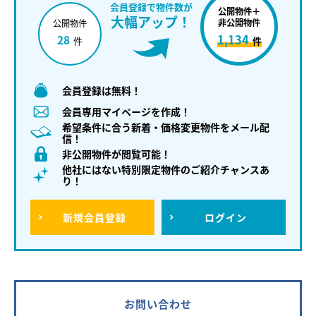
会員登録で物件数が
公開物件＋
大幅アップ！
非公開物件
公開物件
1,134
28
件
件
会員登録は無料！
会員専用マイページを作成！
希望条件に合う新着・価格変更物件をメール配
信！
非公開物件が閲覧可能！
他社にはない特別限定物件のご紹介チャンスあ
り！
新規
会員登録
ログイン
お問い合わせ