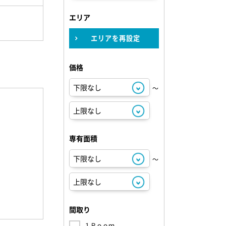
エリア
エリアを再設定
価格
～
専有面積
～
間取り
１Ｒｏｏｍ