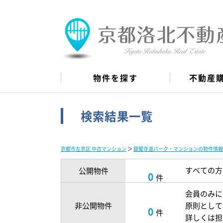
物件を探す
不動産
検索結果一覧
京都市左京区 中古マンション
＞
銀閣寺道パーク・マンションの物件情報
すべての方
公開物件
0
件
会員のみに
非公開物件
原則として
0
件
詳しくは担