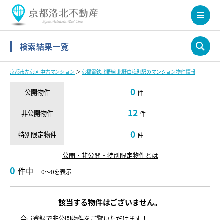
検索結果一覧
京都市左京区 中古マンション
＞
京福電鉄北野線 北野白梅町駅のマンション物件情報
0
公開物件
件
12
非公開物件
件
0
特別限定物件
件
公開・非公開・特別限定物件とは
0
件中
0～0を表示
該当する物件はございません。
会員登録で非公開物件をご覧いただけます！