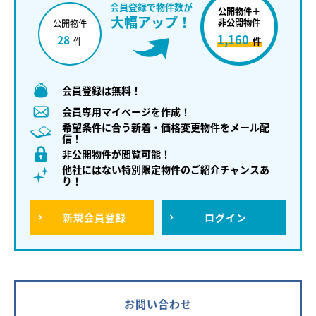
会員登録で物件数が
公開物件＋
大幅アップ！
非公開物件
公開物件
1,160
28
件
件
会員登録は無料！
会員専用マイページを作成！
希望条件に合う新着・価格変更物件をメール配
信！
非公開物件が閲覧可能！
他社にはない特別限定物件のご紹介チャンスあ
り！
新規
会員登録
ログイン
お問い合わせ