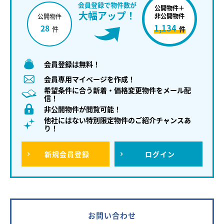
会員登録で物件数が
公開物件＋
大幅アップ！
非公開物件
公開物件
1,134
28
件
件
会員登録は無料！
会員専用マイページを作成！
希望条件に合う新着・価格変更物件をメール配
信！
非公開物件が閲覧可能！
他社にはない特別限定物件のご紹介チャンスあ
り！
新規
会員登録
ログイン
お問い合わせ