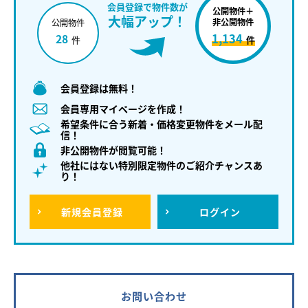
会員登録で物件数が
公開物件＋
大幅アップ！
非公開物件
公開物件
1,134
28
件
件
会員登録は無料！
会員専用マイページを作成！
希望条件に合う新着・価格変更物件をメール配
信！
非公開物件が閲覧可能！
他社にはない特別限定物件のご紹介チャンスあ
り！
新規
会員登録
ログイン
お問い合わせ