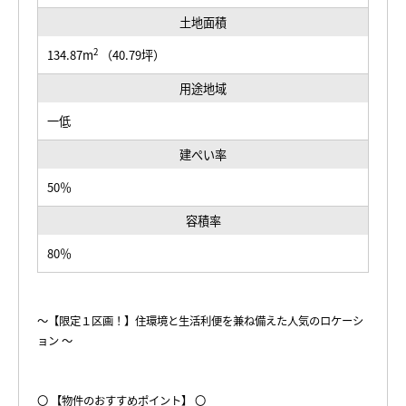
土地面積
2
134.87m
（40.79坪）
用途地域
一低
建ぺい率
50％
容積率
80％
～【限定１区画！】住環境と生活利便を兼ね備えた人気のロケーシ
ョン ～
〇 【物件のおすすめポイント】 〇