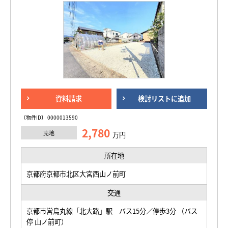
資料請求
検討リストに追加
〔物件ID〕 0000013590
2,780
売地
万円
所在地
京都府京都市北区大宮西山ノ前町
交通
京都市営烏丸線「北大路」駅 バス15分／停歩3分 （バス
停 山ノ前町）