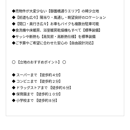
◆売物件が大変少ない【御薗橋通りエリア】の稀少立地
◆【前道も広々】陽当り・風通し・眺望良好のロケーション
◆【間口・奥行き広々】お車もバイクも複数台駐車可能
◆食洗機や床暖房、浴室暖房乾燥機もすべて【標準装備】
◆サッシや断熱も【高気密・高断熱仕様】を標準装備
◆ご予算やご希望に合わせた安心の【自由設計対応】
〇 【立地のおすすめポイント】 〇
◆ スーパーまで 【徒歩約４分】
◆ コンビニまで 【徒歩約２分】
◆ ドラッグストアまで 【徒歩約６分】
◆ 保育園まで 【徒歩約１０分】
◆ 小学校まで 【徒歩約８分】