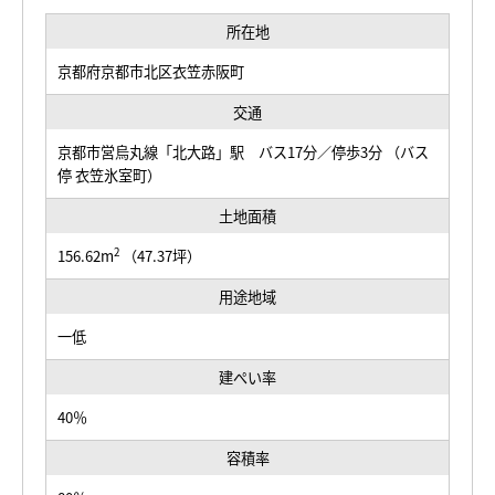
所在地
京都府京都市北区衣笠赤阪町
交通
京都市営烏丸線「北大路」駅 バス17分／停歩3分 （バス
停 衣笠氷室町）
土地面積
2
156.62m
（47.37坪）
用途地域
一低
建ぺい率
40％
容積率