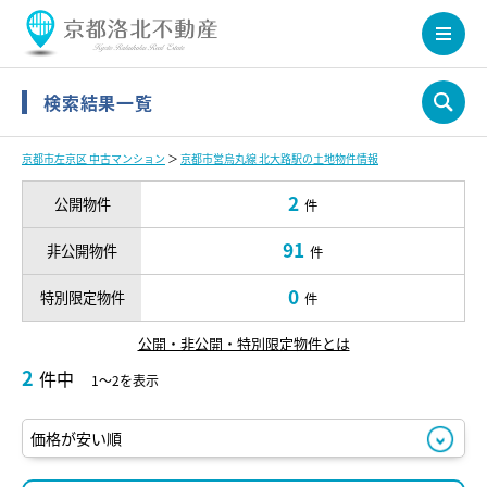
検索結果一覧
京都市左京区 中古マンション
＞
京都市営烏丸線 北大路駅の土地物件情報
2
公開物件
件
91
非公開物件
件
0
特別限定物件
件
公開・非公開・特別限定物件とは
2
件中
1～2を表示