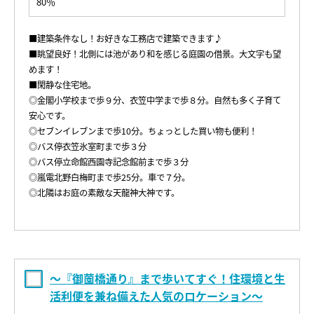
80％
■建築条件なし！お好きな工務店で建築できます♪
■眺望良好！北側には池があり和を感じる庭園の借景。大文字も望
めます！
■閑静な住宅地。
◎金閣小学校まで歩９分、衣笠中学まで歩８分。自然も多く子育て
安心です。
◎セブンイレブンまで歩10分。ちょっとした買い物も便利！
◎バス停衣笠氷室町まで歩３分
◎バス停立命館西園寺記念館前まで歩３分
◎嵐電北野白梅町まで歩25分。車で７分。
◎北隣はお庭の素敵な天龍神大神です。
～『御薗橋通り』まで歩いてすぐ！住環境と生
活利便を兼ね備えた人気のロケーション～