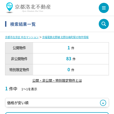
検索結果一覧
京都市左京区 中古マンション
＞
京福電鉄北野線 北野白梅町駅の物件情報
1
公開物件
件
83
非公開物件
件
0
特別限定物件
件
公開・非公開・特別限定物件とは
1
件中
1～1を表示