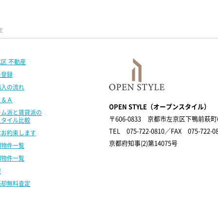
定
区 不動産
員登録
購入の流れ
Ｑ＆Ａ
OPEN STYLE（オープンスタイル）
ーム派と賃貸派の
〒606-0833
京都市左京区下鴨前萩町6-
スタイル比較
TEL 075-722-0810／FAX 075-722-0
はお約束します
京都府知事(2)第14075号
別物件一覧
別物件一覧
要
売却無料査定