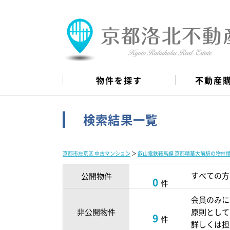
物件を探す
不動産
検索結果一覧
京都市左京区 中古マンション
＞
叡山電鉄鞍馬線 京都精華大前駅の物件
すべての方
公開物件
0
件
会員のみに
非公開物件
原則として
9
件
詳しくは担