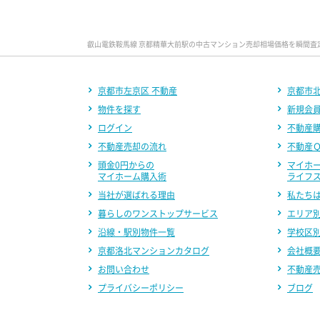
叡山電鉄鞍馬線 京都精華大前駅の中古マンション売却相場価格を瞬間査
京都市左京区 不動産
京都市北
物件を探す
新規会
ログイン
不動産
不動産売却の流れ
不動産
頭金0円からの
マイホ
マイホーム購入術
ライフ
当社が選ばれる理由
私たち
暮らしのワンストップサービス
エリア
沿線・駅別物件一覧
学校区
京都洛北マンションカタログ
会社概
お問い合わせ
不動産
プライバシーポリシー
ブログ