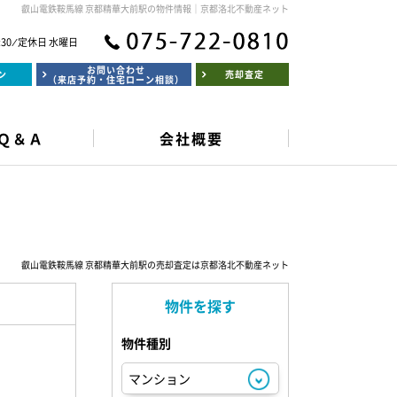
叡山電鉄鞍馬線 京都精華大前駅の物件情報｜京都洛北不動産ネット
:30 ⁄ 定休日 水曜日
お問い合わせ
ン
売却査定
（来店予約・住宅ローン相談）
Ｑ＆Ａ
会社概要
叡山電鉄鞍馬線 京都精華大前駅の売却査定は京都洛北不動産ネット
物件を探す
物件種別