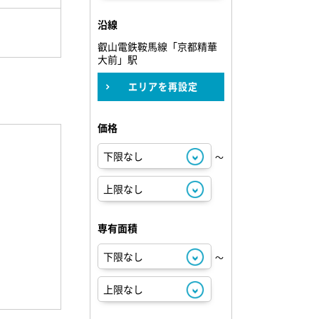
沿線
叡山電鉄鞍馬線「京都精華
大前」駅
エリアを再設定
価格
～
専有面積
～