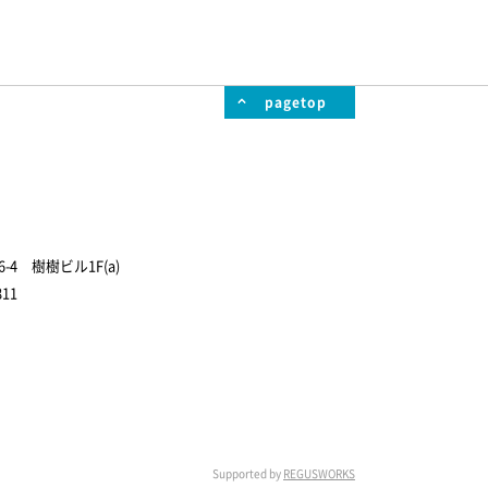
pagetop
4 樹樹ビル1F(a)
811
Supported by
REGUSWORKS