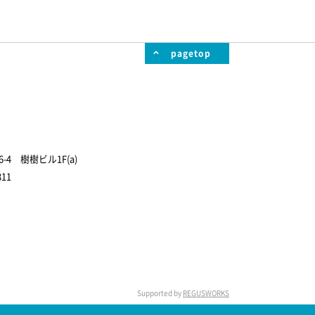
pagetop
4 樹樹ビル1F(a)
811
Supported by
REGUSWORKS