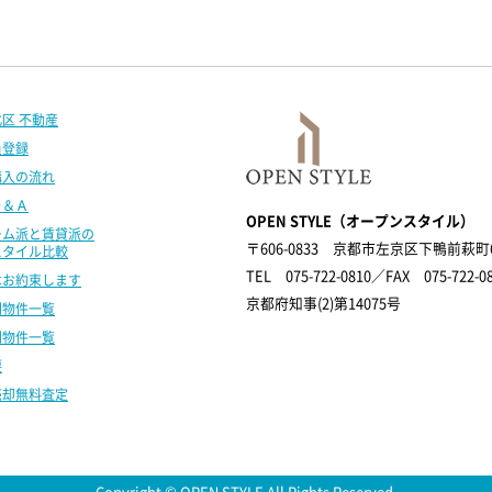
区 不動産
員登録
購入の流れ
Ｑ＆Ａ
OPEN STYLE（オープンスタイル）
ーム派と賃貸派の
〒606-0833
京都市左京区下鴨前萩町6-
スタイル比較
TEL 075-722-0810／FAX 075-722-0
はお約束します
京都府知事(2)第14075号
別物件一覧
別物件一覧
要
売却無料査定
Copyright © OPEN STYLE All Rights Reserved.