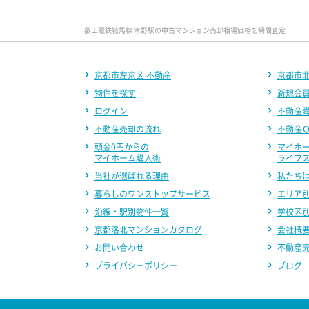
叡山電鉄鞍馬線 木野駅の中古マンション売却相場価格を瞬間査定
京都市左京区 不動産
京都市北
物件を探す
新規会
ログイン
不動産
不動産売却の流れ
不動産
頭金0円からの
マイホ
マイホーム購入術
ライフ
当社が選ばれる理由
私たち
暮らしのワンストップサービス
エリア
沿線・駅別物件一覧
学校区
京都洛北マンションカタログ
会社概
お問い合わせ
不動産
プライバシーポリシー
ブログ