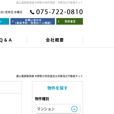
叡山電鉄鞍馬線 木野駅の物件情報｜京都洛北不動産ネット
:30 ⁄ 定休日 水曜日
お問い合わせ
ン
売却査定
（来店予約・住宅ローン相談）
Ｑ＆Ａ
会社概要
叡山電鉄鞍馬線 木野駅の売却査定は京都洛北不動産ネット
物件を探す
物件種別