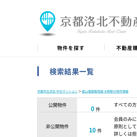
物件を探す
不動産
検索結果一覧
京都市左京区 中古マンション
＞
叡山電鉄鞍馬線 木野駅の物件情報
すべての方
公開物件
0
件
会員のみに
非公開物件
原則として
10
件
詳しくは担