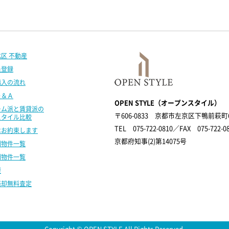
区 不動産
員登録
購入の流れ
Ｑ＆Ａ
OPEN STYLE（オープンスタイル）
ーム派と賃貸派の
〒606-0833
京都市左京区下鴨前萩町6-
スタイル比較
TEL 075-722-0810／FAX 075-722-0
はお約束します
京都府知事(2)第14075号
別物件一覧
別物件一覧
要
売却無料査定
Copyright © OPEN STYLE All Rights Reserved.