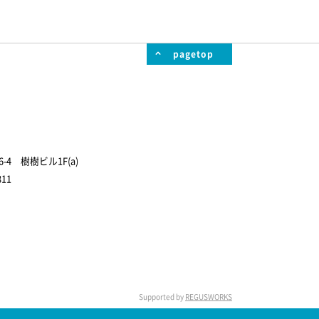
pagetop
4 樹樹ビル1F(a)
811
Supported by
REGUSWORKS