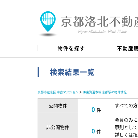
物件を探す
不動産
検索結果一覧
京都市左京区 中古マンション
＞
JR東海道本線 京都駅の物件情報
すべての方
公開物件
0
件
会員のみに
非公開物件
原則として
0
件
詳しくは担