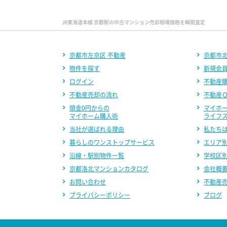
JR東海道本線 京都駅の中古マンション売却相場価格を瞬間査定
京都市左京区 不動産
京都市北
物件を探す
新規会
ログイン
不動産
不動産売却の流れ
不動産
頭金0円からの
マイホ
マイホーム購入術
ライフ
当社が選ばれる理由
私たち
暮らしのワンストップサービス
エリア
沿線・駅別物件一覧
学校区
京都洛北マンションカタログ
会社概
お問い合わせ
不動産
プライバシーポリシー
ブログ