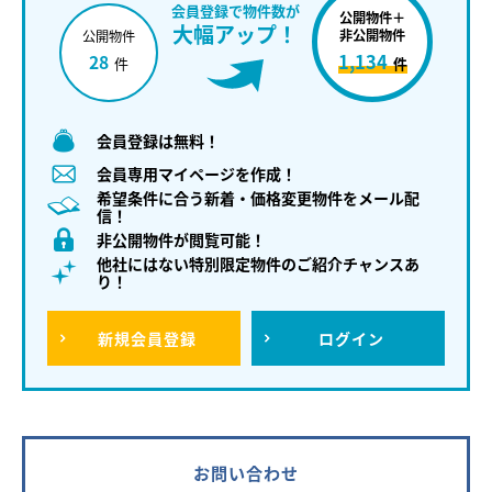
会員登録で物件数が
公開物件＋
大幅アップ！
非公開物件
公開物件
1,134
28
件
件
会員登録は無料！
会員専用マイページを作成！
希望条件に合う新着・価格変更物件をメール配
信！
非公開物件が閲覧可能！
他社にはない特別限定物件のご紹介チャンスあ
り！
新規
会員登録
ログイン
お問い合わせ