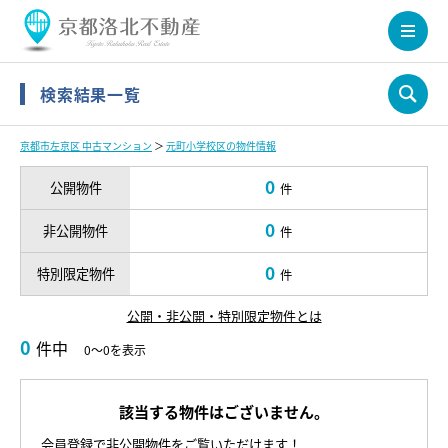
検索結果一覧
京都市左京区 中古マンション
＞
元町小学校区の物件情報
0
公開物件
件
0
非公開物件
件
0
特別限定物件
件
公開・非公開・特別限定物件とは
0
件中
0～0を表示
該当する物件はございません。
会員登録で非公開物件をご覧いただけます！