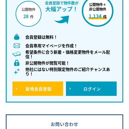
会員登録で物件数が
公開物件＋
大幅アップ！
非公開物件
公開物件
1,134
28
件
件
会員登録は無料！
会員専用マイページを作成！
希望条件に合う新着・価格変更物件をメール配
信！
非公開物件が閲覧可能！
他社にはない特別限定物件のご紹介チャンスあ
り！
新規
会員登録
ログイン
お問い合わせ