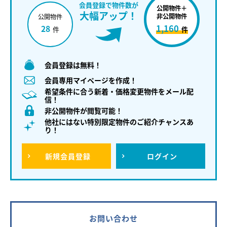
会員登録で物件数が
公開物件＋
大幅アップ！
非公開物件
公開物件
1,160
28
件
件
会員登録は無料！
会員専用マイページを作成！
希望条件に合う新着・価格変更物件をメール配
信！
非公開物件が閲覧可能！
他社にはない特別限定物件のご紹介チャンスあ
り！
新規
会員登録
ログイン
お問い合わせ