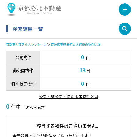
検索結果一覧
京都市左京区 中古マンション
＞
京阪鴨東線 神宮丸太町駅の物件情報
0
公開物件
件
13
非公開物件
件
0
特別限定物件
件
公開・非公開・特別限定物件とは
0
件中
0～0を表示
該当する物件はございません。
会員登録で非公開物件をご覧いただけます！