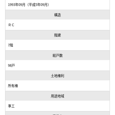
2021年01月
200 万円
68.11 m
--
1ワンルーム
1993年09月（平成5年09月）
2
2020年10月
650 万円
63.01 m
南西
3LDK
構造
2
2020年07月
640 万円
57.69 m
東
3DK
ＲＣ
2
2020年05月
628 万円
55.13 m
北西
3DK
階建
2
2020年01月
300 万円
68.25 m
--
1ワンルーム
7階
2
2020年01月
490 万円
60.48 m
南
3LDK
総戸数
2
2020年02月
660 万円
56.56 m
東
2LDK
98戸
2
2020年01月
650 万円
60.48 m
南
2LDK
土地権利
2
2019年11月
490 万円
57.69 m
北
3DK
所有権
2
2019年08月
300 万円
68.25 m
--
1ワンルーム
用途地域
2
2019年08月
300 万円
68.11 m
--
1ワンルーム
準工
2
2019年05月
780 万円
65.65 m
--
3LDK