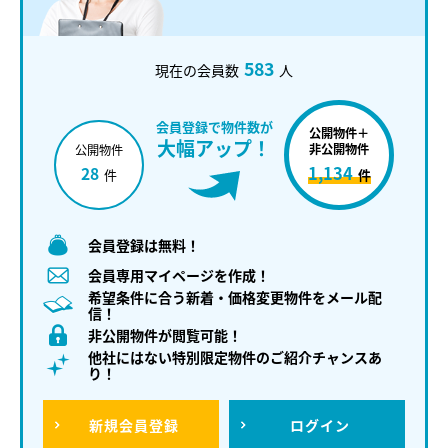
583
現在の会員数
人
会員登録で物件数が
公開物件＋
大幅アップ！
非公開物件
公開物件
1,134
28
件
件
会員登録は無料！
会員専用マイページを作成！
希望条件に合う新着・価格変更物件をメール配
信！
非公開物件が閲覧可能！
他社にはない特別限定物件のご紹介チャンスあ
り！
新規
会員登録
ログイン