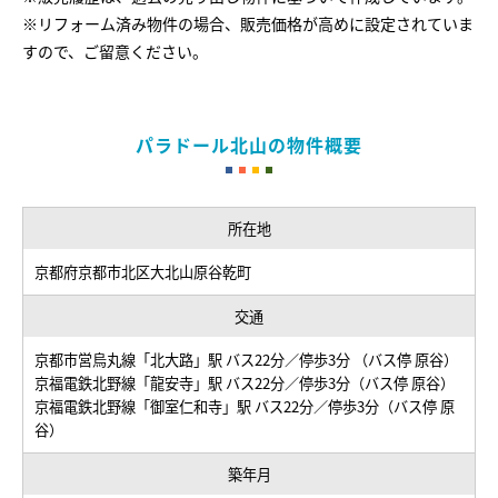
2
※リフォーム済み物件の場合、販売価格が高めに設定されていま
2023年07月
980 万円
73.45 m
北東
3LDK
すので、ご留意ください。
2
2023年06月
980 万円
56.56 m
東
3DK
2
2023年04月
610 万円
55.13 m
--
3LDK
パラドール北山の物件概要
2
2022年12月
840 万円
71.2 m
西
3LDK
2
2023年01月
720 万円
56.56 m
南東
3DK
所在地
2
2022年06月
790 万円
65.65 m
東
3LDK
京都府京都市北区大北山原谷乾町
2
2021年11月
680 万円
63.01 m
南
3LDK
交通
2
2021年10月
680 万円
63.01 m
南
3LDK
京都市営烏丸線「北大路」駅 バス22分／停歩3分 （バス停 原谷）
2
2021年07月
680 万円
63.01 m
南
3LDK
京福電鉄北野線「龍安寺」駅 バス22分／停歩3分（バス停 原谷）
京福電鉄北野線「御室仁和寺」駅 バス22分／停歩3分（バス停 原
2
2021年01月
200 万円
68.25 m
--
1ワンルーム
谷）
2
2021年01月
570 万円
63.18 m
南東
3LDK
築年月
2