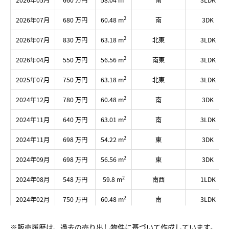
2026年05月
660 万円
58.04 m
南
3LDK
2
2026年07月
680 万円
60.48 m
南
3DK
2
2026年07月
830 万円
63.18 m
北東
3LDK
2
2026年04月
550 万円
56.56 m
南東
3LDK
2
2025年07月
750 万円
63.18 m
北東
3LDK
2
2024年12月
780 万円
60.48 m
南
3DK
2
2024年11月
640 万円
63.01 m
南
3LDK
2
2024年11月
698 万円
54.22 m
東
3DK
2
2024年09月
698 万円
56.56 m
東
3DK
2
2024年08月
548 万円
59.8 m
南西
1LDK
2
2024年02月
750 万円
60.48 m
南
3LDK
2
2024年01月
980 万円
73.45 m
北東
3LDK
※販売履歴は、過去の売り出し物件に基づいて作成しています。