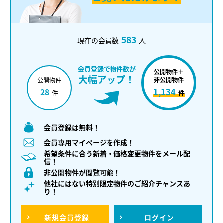
583
現在の会員数
人
会員登録で物件数が
公開物件＋
大幅アップ！
非公開物件
公開物件
1,134
28
件
件
会員登録は無料！
会員専用マイページを作成！
希望条件に合う新着・価格変更物件をメール配
信！
非公開物件が閲覧可能！
他社にはない特別限定物件のご紹介チャンスあ
り！
新規
会員登録
ログイン