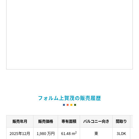
フォルム上賀茂の販売履歴
販売年月
販売価格
専有面積
バルコニー向き
間取り
所
2
2025年12月
1,980 万円
61.48 m
東
3LDK
3