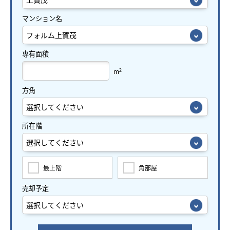
マンション名
専有面積
2
m
方角
所在階
最上階
角部屋
売却予定