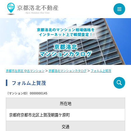
京都市左京区 中古マンション
＞
京都洛北マンションカタログ
＞
フォルム上賀茂
フォルム上賀茂
〔マンションID〕 0000000145
所在地
京都府京都市北区上賀茂朝露ケ原町
交通