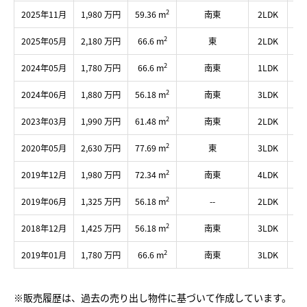
2
2025年11月
1,980 万円
59.36 m
南東
2LDK
5
2
2025年05月
2,180 万円
66.6 m
東
2LDK
3
2
2024年05月
1,780 万円
66.6 m
南東
1LDK
1
2
2024年06月
1,880 万円
56.18 m
南東
3LDK
1
2
2023年03月
1,990 万円
61.48 m
南東
2LDK
1
2
2020年05月
2,630 万円
77.69 m
東
3LDK
6
2
2019年12月
1,980 万円
72.34 m
南東
4LDK
2
2
2019年06月
1,325 万円
56.18 m
--
2LDK
2
2
2018年12月
1,425 万円
56.18 m
南東
3LDK
2
2
2019年01月
1,780 万円
66.6 m
南東
3LDK
4
※販売履歴は、過去の売り出し物件に基づいて作成しています。