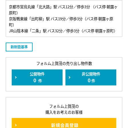
京都市営烏丸線「北大路」駅 バス12分／停歩3分 （バス停 朝露ヶ
原町）
京阪鴨東線「出町柳」駅 バス19分／停歩3分（バス停 朝露ヶ原
町）
JR山陰本線「二条」駅 バス32分／停歩3分（バス停 朝露ヶ原町）
新耐震基準
フォルム上賀茂の売り出し物件数
公開物件
非公開物件
0
0
件
件
フォルム上賀茂の
購入をお考えのお客様
新規会員登録