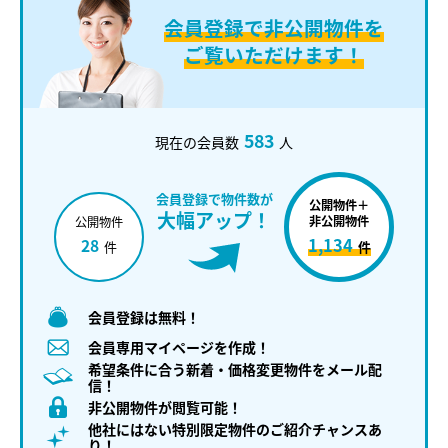
会員登録で
非公開物件を
ご覧いただけます！
583
現在の会員数
人
会員登録で物件数が
公開物件＋
大幅アップ！
非公開物件
公開物件
1,134
28
件
件
会員登録は無料！
会員専用マイページを作成！
希望条件に合う新着・価格変更物件をメール配
信！
非公開物件が閲覧可能！
他社にはない特別限定物件のご紹介チャンスあ
り！