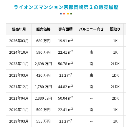
ライオンズマンション京都岡崎第２の販売履歴
販売年月
販売価格
専有面積
バルコニー向き
間取り
所
2
2026年03月
680 万円
19.91 m
--
1K
1
2
2024年10月
590 万円
22.41 m
南
1K
1
2
2023年11月
2,698 万円
50.78 m
南
2LDK
3
2
2023年03月
420 万円
21.2 m
東
1DK
1
2
2021年12月
1,780 万円
44.82 m
南
2LDK
3
2
2021年04月
2,880 万円
50.04 m
--
2DK
4
2
2019年11月
500 万円
22.41 m
南
1K
1
2
2019年03月
555 万円
21.2 m
--
1K
1