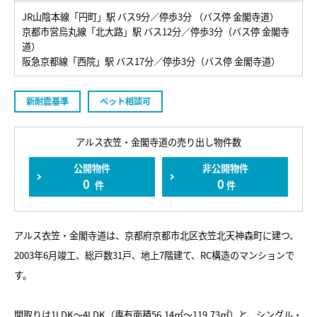
JR山陰本線「円町」駅 バス9分／停歩3分 （バス停 金閣寺道）
京都市営烏丸線「北大路」駅 バス12分／停歩3分（バス停 金閣寺
道）
阪急京都線「西院」駅 バス17分／停歩3分（バス停 金閣寺道）
新耐震基準
ペット相談可
アルス衣笠・金閣寺道の売り出し物件数
公開物件
非公開物件
0
0
件
件
アルス衣笠・金閣寺道は、京都府京都市北区衣笠北天神森町に建つ、
2003年6月竣工、総戸数31戸、地上7階建て、RC構造のマンションで
す。
間取りは1LDK～4LDK（専有面積56.14㎡～119.73㎡）と、シングル・