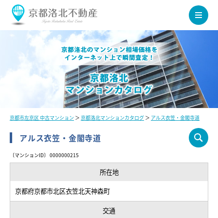
京都市左京区 中古マンション
＞
京都洛北マンションカタログ
＞
アルス衣笠・金閣寺道
アルス衣笠・金閣寺道
〔マンションID〕 0000000215
所在地
京都府京都市北区衣笠北天神森町
交通