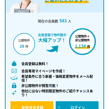
583
現在の会員数
人
会員登録で物件数が
公開物件＋
大幅アップ！
非公開物件
公開物件
1,134
28
件
件
会員登録は無料！
会員専用マイページを作成！
希望条件に合う新着・価格変更物件をメール配
信！
非公開物件が閲覧可能！
他社にはない特別限定物件のご紹介チャンスあ
り！
新規
会員登録
ログイン