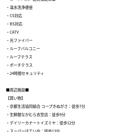
・温水洗浄便座
・CS対応
・BS対応
・CATV
・光ファイバー
・ルーフバルコニー
・ルーフテラス
・ポーチテラス
・24時間セキュリティ
■周辺施設■
【買い物】
・京都生活協同組合 コープきぬがさ：徒歩7分
・生鮮館なかむら衣笠店：徒歩9分
・デイリーカナートイズミヤ：徒歩12分
・スーパーほていや：徒歩13分