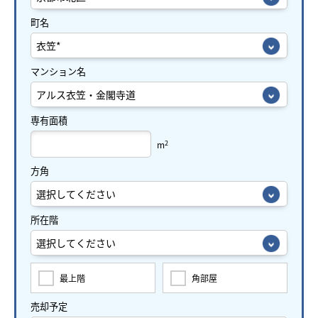
町名
マンション名
専有面積
2
m
方角
所在階
最上階
角部屋
売却予定