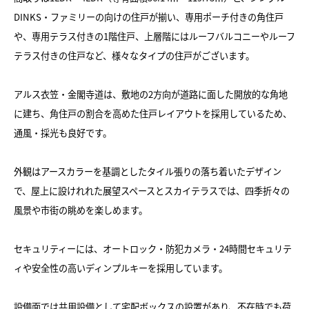
DINKS・ファミリーの向けの住戸が揃い、専用ポーチ付きの角住戸
や、専用テラス付きの1階住戸、上層階にはルーフバルコニーやルーフ
テラス付きの住戸など、様々なタイプの住戸がございます。
アルス衣笠・金閣寺道は、敷地の2方向が道路に面した開放的な角地
に建ち、角住戸の割合を高めた住戸レイアウトを採用しているため、
通風・採光も良好です。
外観はアースカラーを基調としたタイル張りの落ち着いたデザイン
で、屋上に設けれれた展望スペースとスカイテラスでは、四季折々の
風景や市街の眺めを楽しめます。
セキュリティーには、オートロック・防犯カメラ・24時間セキュリテ
ィや安全性の高いディンプルキーを採用しています。
設備面では共用設備として宅配ボックスの設置があり、不在時でも荷