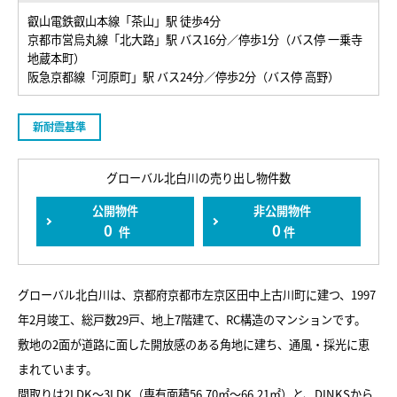
叡山電鉄叡山本線「茶山」駅 徒歩4分
京都市営烏丸線「北大路」駅 バス16分／停歩1分（バス停 一乗寺
地蔵本町）
阪急京都線「河原町」駅 バス24分／停歩2分（バス停 高野）
新耐震基準
グローバル北白川の売り出し物件数
公開物件
非公開物件
0
0
件
件
グローバル北白川は、京都府京都市左京区田中上古川町に建つ、1997
年2月竣工、総戸数29戸、地上7階建て、RC構造のマンションです。
敷地の2面が道路に面した開放感のある角地に建ち、通風・採光に恵
まれています。
間取りは2LDK～3LDK（専有面積56.70㎡～66.21㎡）と、DINKSから