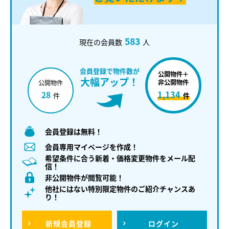
583
現在の会員数
人
会員登録で物件数が
公開物件＋
大幅アップ！
非公開物件
公開物件
1,134
28
件
件
会員登録は無料！
会員専用マイページを作成！
希望条件に合う新着・価格変更物件をメール配
信！
非公開物件が閲覧可能！
他社にはない特別限定物件のご紹介チャンスあ
り！
新規
会員登録
ログイン