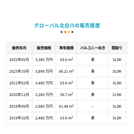
グローバル北白川の販売履歴
販売年月
販売価格
専有面積
バルコニー向き
間取り
所
2
2025年05月
3,380 万円
63.6 m
東
3LDK
--
2
2023年10月
3,898 万円
66.21 m
東
3LDK
2
2
2021年02月
3,480 万円
63.6 m
東
3LDK
6
2
2020年11月
2,280 万円
56.7 m
東
2LDK
4
2
2019年09月
2,980 万円
61.48 m
--
3LDK
7
2
2019年10月
2,480 万円
63.6 m
東
3LDK
6