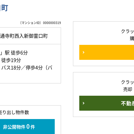
口町
〔マンションID〕 0000000319
クラ
通寺町西入新御霊口町
」駅 徒歩6分
徒歩19分
バス18分／停歩4分（バ
クラ
売却
不動
売り出し物件数
0
非公開物件
件