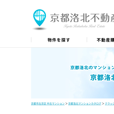
物件を探す
不動産
京都市左京区 中古マンション
＞
京都洛北マンションカタログ
＞
クラッ