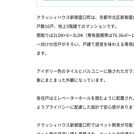
クラッシィハウス新御霊口町は、京都市北区新御霊口
戸数16戸、地上5階建てのマンションです。
間取りは2LDK+S～3LDK（専有面積帯は76.36㎡～1
ー向けの住戸がそろい、戸建て感覚を味わえる専用
ます。
アイボリー色のタイルとバルコニーに施されたガラ
象にまとまった外観になっています。
各住戸はエレベーターホールを囲むように配置され
ようプライバシーに配慮した設計で安心感がありま
クラッシィハウス新御霊口町ではペット飼育が可能
ペット用の足洗い場も用意され、ペットとの快適な