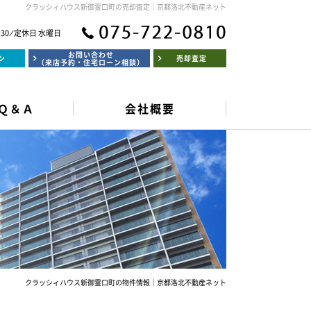
クラッシィハウス新御霊口町の売却査定｜京都洛北不動産ネット
:30 ⁄ 定休日 水曜日
お問い合わせ
ン
売却査定
（来店予約・住宅ローン相談）
Ｑ＆Ａ
会社概要
クラッシィハウス新御霊口町の物件情報｜京都洛北不動産ネット