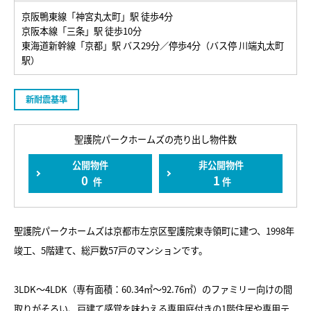
京阪鴨東線「神宮丸太町」駅 徒歩4分
京阪本線「三条」駅 徒歩10分
東海道新幹線「京都」駅 バス29分／停歩4分（バス停 川端丸太町
駅）
新耐震基準
聖護院パークホームズの売り出し物件数
公開物件
非公開物件
0
1
件
件
聖護院パークホームズは京都市左京区聖護院東寺領町に建つ、1998年
竣工、5階建て、総戸数57戸のマンションです。
3LDK～4LDK（専有面積：60.34㎡～92.76㎡）のファミリー向けの間
取りがそろい、戸建て感覚を味わえる専用庭付きの1階住居や専用テ