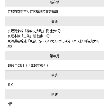
所在地
京都府京都市左京区聖護院東寺領町
交通
京阪鴨東線「神宮丸太町」駅 徒歩4分
京阪本線「三条」駅 徒歩10分
東海道新幹線「京都」駅 バス29分／停歩4分（バス停 川端丸太町
駅）
築年月
1998年03月（平成10年03月）
構造
ＲＣ
階建
5階