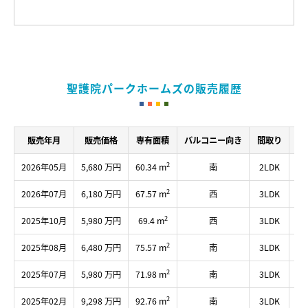
聖護院パークホームズの販売履歴
販売年月
販売価格
専有面積
バルコニー向き
間取り
所
2
2026年05月
5,680 万円
60.34 m
南
2LDK
4
2
2026年07月
6,180 万円
67.57 m
西
3LDK
2
2
2025年10月
5,980 万円
69.4 m
西
3LDK
5
2
2025年08月
6,480 万円
75.57 m
南
3LDK
4
2
2025年07月
5,980 万円
71.98 m
南
3LDK
1
2
2025年02月
9,298 万円
92.76 m
南
3LDK
4