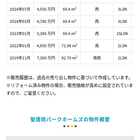
2
2024年07月
4,550 万円
69.4 m
西
3LDK
2
2
2024年03月
4,780 万円
69.4 m
西
3LDK
2
2
2023年01月
5,380 万円
69.4 m
西
2SLDK
3
2
2022年01月
4,950 万円
71.98 m
南
2LDK
2
2
2019年11月
7,300 万円
92.76 m
南西
2LDK
5
※販売履歴は、過去の売り出し物件に基づいて作成しています。
※リフォーム済み物件の場合、販売価格が高めに設定されていま
すので、ご留意ください。
聖護院パークホームズの物件概要