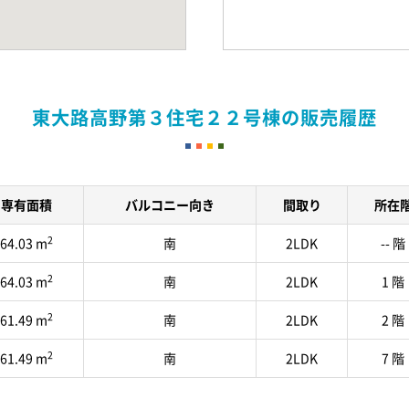
東大路高野第３住宅２２号棟の販売履歴
専有面積
バルコニー向き
間取り
所在
2
64.03 m
南
2LDK
-- 階
2
64.03 m
南
2LDK
1 階
2
61.49 m
南
2LDK
2 階
2
61.49 m
南
2LDK
7 階