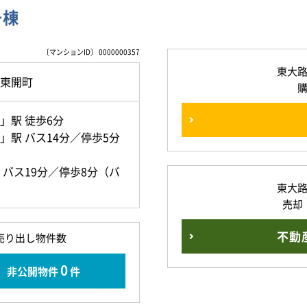
号棟
〔マンションID〕 0000000357
東大
東開町
」駅 徒歩6分
駅 バス14分／停歩5分
バス19分／停歩8分（バ
東大
売却
不動
売り出し物件数
0
非公開物件
件