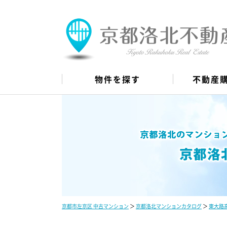
物件を探す
不動産
京都市左京区 中古マンション
＞
京都洛北マンションカタログ
＞
東大路