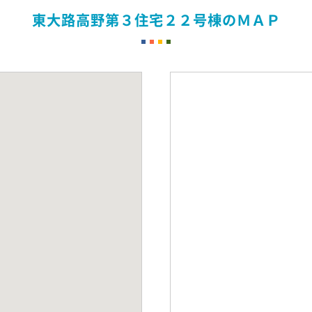
東大路高野第３住宅２２号棟のＭＡＰ