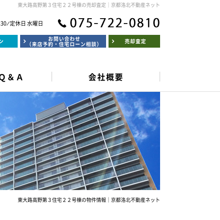
東大路高野第３住宅２２号棟の売却査定｜京都洛北不動産ネット
:30 ⁄ 定休日 水曜日
お問い合わせ
ン
売却査定
（来店予約・住宅ローン相談）
Ｑ＆Ａ
会社概要
東大路高野第３住宅２２号棟の物件情報｜京都洛北不動産ネット