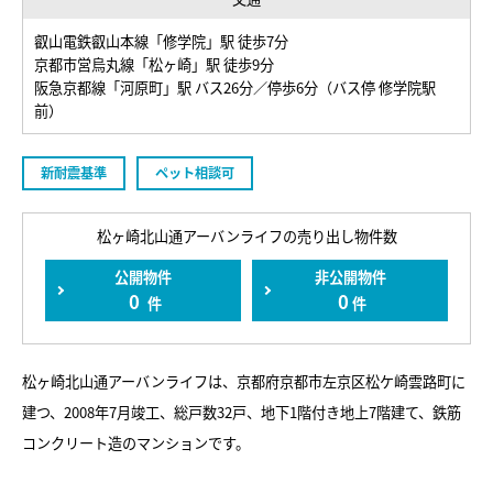
叡山電鉄叡山本線「修学院」駅 徒歩7分
京都市営烏丸線「松ヶ崎」駅 徒歩9分
阪急京都線「河原町」駅 バス26分／停歩6分（バス停 修学院駅
前）
新耐震基準
ペット相談可
松ヶ崎北山通アーバンライフの売り出し物件数
公開物件
非公開物件
0
0
件
件
松ヶ崎北山通アーバンライフは、京都府京都市左京区松ケ崎雲路町に
建つ、2008年7月竣工、総戸数32戸、地下1階付き地上7階建て、鉄筋
コンクリート造のマンションです。