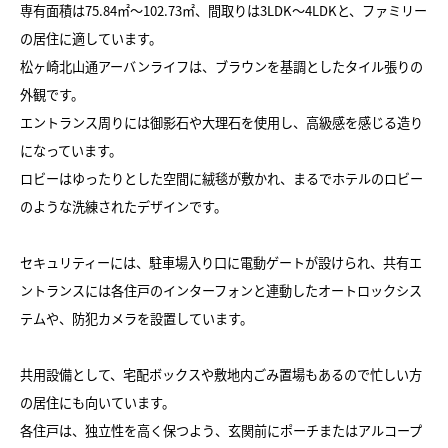
専有面積は75.84㎡～102.73㎡、間取りは3LDK～4LDKと、ファミリー
の居住に適しています。
松ヶ崎北山通アーバンライフは、ブラウンを基調としたタイル張りの
外観です。
エントランス周りには御影石や大理石を使用し、高級感を感じる造り
になっています。
ロビーはゆったりとした空間に絨毯が敷かれ、まるでホテルのロビー
のような洗練されたデザインです。
セキュリティーには、駐車場入り口に電動ゲートが設けられ、共有エ
ントランスには各住戸のインターフォンと連動したオートロックシス
テムや、防犯カメラを設置しています。
共用設備として、宅配ボックスや敷地内ごみ置場もあるので忙しい方
の居住にも向いています。
各住戸は、独立性を高く保つよう、玄関前にポーチまたはアルコープ