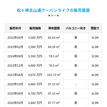
松ヶ崎北山通アーバンライフの販売履歴
販売年月
販売価格
専有面積
バルコニー向き
間取り
2
2025年04月
5,580 万円
82.63 m
東
3LDK
2
2025年02月
5,580 万円
89.39 m
南
2LDK
2
2024年09月
5,300 万円
78.5 m
南
3LDK
2
2023年12月
4,980 万円
78.5 m
南
3LDK
2
2021年04月
6,970 万円
102.73 m
南
4LDK
2
2020年10月
6,480 万円
97.15 m
--
3LDK
2
2020年08月
6,780 万円
97.15 m
南
3LDK
2
2020年09月
5,480 万円
87.77 m
南
3LDK