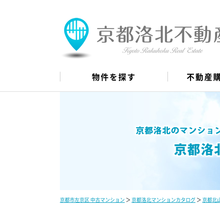
物件を探す
不動産
京都市左京区 中古マンション
＞
京都洛北マンションカタログ
＞
京都北