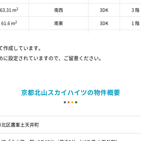
2
63.31 m
南西
3DK
3 階
2
61.6 m
南東
3DK
1 階
2
63.31 m
南西
1LDK
4 階
て作成しています。
2
81.44 m
南西
3LDK
2 階
めに設定されていますので、ご留意ください。
2
61.6 m
南西
2LDK
6 階
2
63.31 m
南西
3DK
3 階
2
61.6 m
南
2LDK
2 階
京都北山スカイハイツの物件概要
2
59.94 m
南西
2DK
1 階
2
63.31 m
南西
2LDK
4 階
市北区鷹峯土天井町
2
61.6 m
南東
3DK
3 階
2