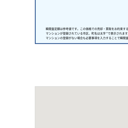
瞬間査定額は参考値です。この価格での売却・買取をお約束す
マンションが登録されている市区、町名は太字 *で表示されます
マンションの登録がない場合も必要事項を入力することで瞬間