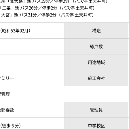
線「北大路」駅 バス19分／停歩2分 （バス停 土天井町）
61.6 m
南西
2LDK
1 階
「二条」駅 バス26分／停歩2分（バス停 土天井町）
2
81.44 m
南西
3LDK
2 階
大宮」駅 バス31分／停歩2分（バス停 土天井町）
2
63.31 m
南西
1LDK
4 階
月（昭和53年02月）
構造
2
61.6 m
南東
3LDK
6 階
総戸数
2
61.6 m
南東
2LDK
2 階
2
61.6 m
南東
3DK
6 階
用途地域
2
63.31 m
南西
3DK
2 階
ァミリー
施工会社
2
58.32 m
南
1LDK
3 階
速管理
2
68.31 m
南西
3LDK
3 階
2
全部委託
管理員
61.6 m
南
2LDK
5 階
2
63.31 m
--
2LDK
2 階
徒歩 6 分）
中学校区