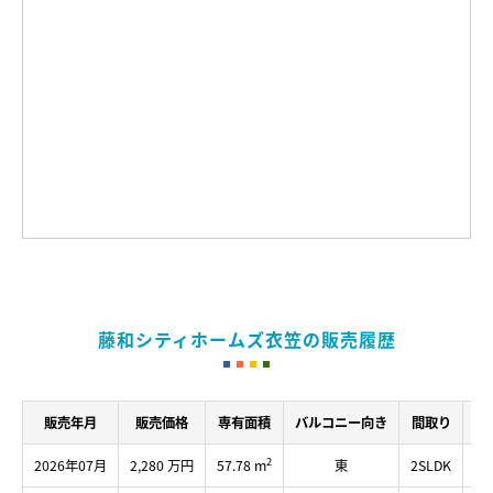
藤和シティホームズ衣笠の販売履歴
販売年月
販売価格
専有面積
バルコニー向き
間取り
所
2
2026年07月
2,280 万円
57.78 m
東
2SLDK
2