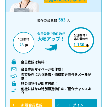
583
現在の会員数
人
会員登録で物件数が
公開物件＋
大幅アップ！
非公開物件
公開物件
1,160
28
件
件
会員登録は無料！
会員専用マイページを作成！
希望条件に合う新着・価格変更物件をメール配
信！
非公開物件が閲覧可能！
他社にはない特別限定物件のご紹介チャンスあ
り！
新規
会員登録
ログイン