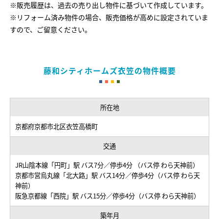
※販売履歴は、過去の売り出し物件に基づいて作成しています。
2
※リフォーム済み物件の場合、販売価格が高めに設定されていま
2018年11月
1,807 万円
60.9 m
東
3LDK
1
すので、ご留意ください。
藤和シティホームズ衣笠の物件概要
所在地
京都府京都市北区衣笠高橋町
交通
JR山陰本線「円町」駅 バス7分／停歩4分 （バス停 わら天神前）
京都市営烏丸線「北大路」駅 バス14分／停歩4分（バス停 わら天
神前）
阪急京都線「西院」駅 バス15分／停歩4分（バス停 わら天神前）
築年月