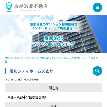
京都市左京区 中古マンション
＞
京都洛北マンションカタログ
＞
藤和シティホームズ衣
笠
藤和シティホームズ衣笠
〔マンションID〕 0000000069
所在地
京都府京都市北区衣笠高橋町
交通