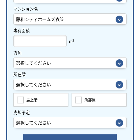
マンション名
専有面積
2
m
方角
所在階
最上階
角部屋
売却予定