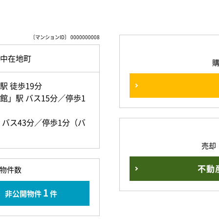
〔マンションID〕 0000000008
中在地町
 徒歩19分
」駅 バス15分／停歩1
）
バス43分／停歩1分（バ
売却
不動
物件数
1
非公開物件
件