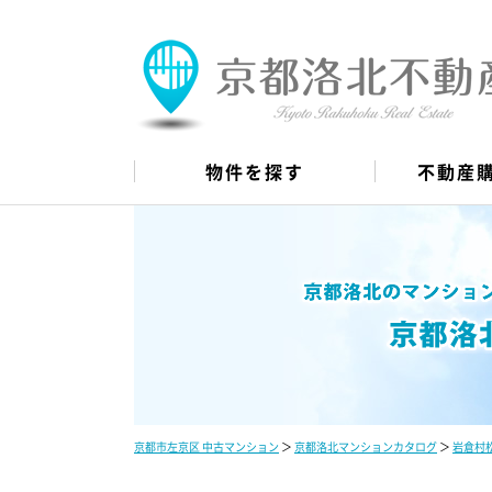
物件を探す
不動産
京都市左京区 中古マンション
＞
京都洛北マンションカタログ
＞
岩倉村