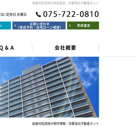
岩倉村松団地の売却査定｜京都洛北不動産ネット
:30 ⁄ 定休日 水曜日
お問い合わせ
ン
売却査定
（来店予約・住宅ローン相談）
Ｑ＆Ａ
会社概要
岩倉村松団地の物件情報｜京都洛北不動産ネット