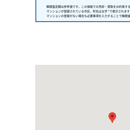
瞬間査定額は参考値です。この価格での売却・買取をお約束す
マンションが登録されている市区、町名は太字 *で表示されます
マンションの登録がない場合も必要事項を入力することで瞬間