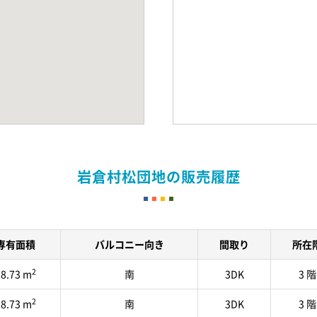
岩倉村松団地の販売履歴
専有面積
バルコニー向き
間取り
所在
2
8.73 m
南
3DK
3 階
2
8.73 m
南
3DK
3 階