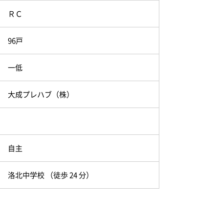
ＲＣ
96戸
一低
大成プレハブ（株）
自主
洛北中学校 （徒歩 24 分）