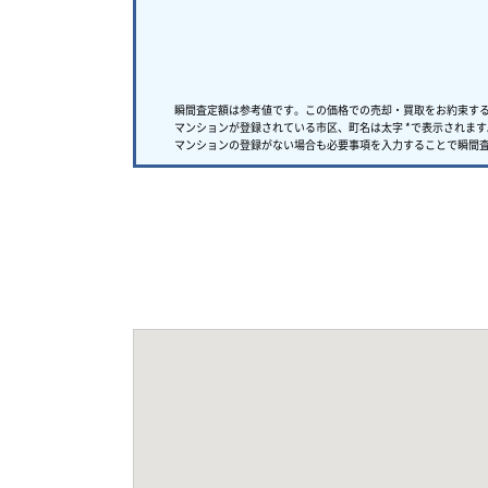
瞬間査定額は参考値です。この価格での売却・買取をお約束す
マンションが登録されている市区、町名は太字 *で表示されます
マンションの登録がない場合も必要事項を入力することで瞬間