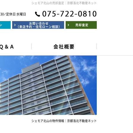
シェモア北山の売却査定｜京都洛北不動産ネット
:30 ⁄ 定休日 水曜日
お問い合わせ
ン
売却査定
（来店予約・住宅ローン相談）
Ｑ＆Ａ
会社概要
シェモア北山の物件情報｜京都洛北不動産ネット