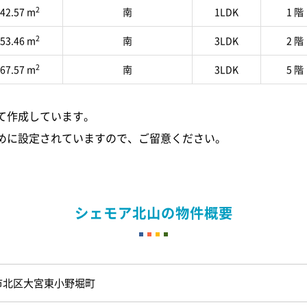
2
42.57 m
南
1LDK
1 階
2
53.46 m
南
3LDK
2 階
2
67.57 m
南
3LDK
5 階
て作成しています。
めに設定されていますので、ご留意ください。
シェモア北山の物件概要
市北区大宮東小野堀町