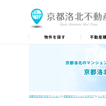
物件を探す
不動産
京都市左京区 中古マンション
＞
京都洛北マンションカタログ
＞
シェモ