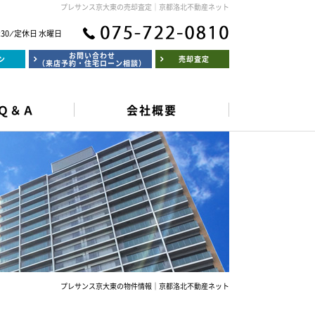
プレサンス京大東の売却査定｜京都洛北不動産ネット
:30 ⁄ 定休日 水曜日
お問い合わせ
ン
売却査定
（来店予約・住宅ローン相談）
Ｑ＆Ａ
会社概要
プレサンス京大東の物件情報｜京都洛北不動産ネット