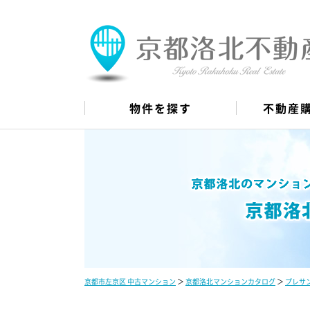
物件を探す
不動産
京都市左京区 中古マンション
＞
京都洛北マンションカタログ
＞
プレサ