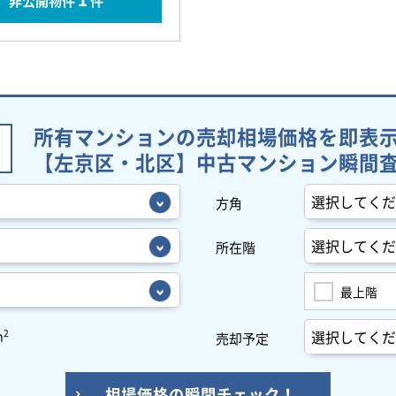
非公開物件
件
所有マンションの売却相場価格を即表
【左京区・北区】中古マンション瞬間
方角
所在階
最上階
2
m
売却予定
相場価格の瞬間チェック！