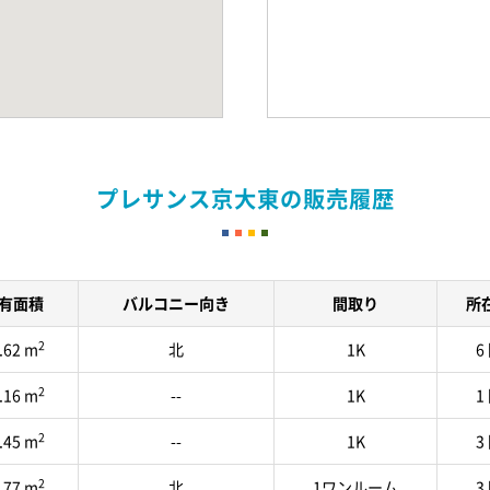
プレサンス京大東の販売履歴
有面積
バルコニー向き
間取り
所
2
.62 m
北
1K
6
2
.16 m
--
1K
1
2
.45 m
--
1K
3
2
.77 m
北
1ワンルーム
3