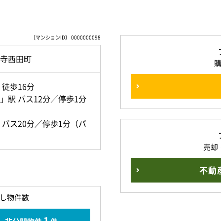
〔マンションID〕 0000000098
寺西田町
徒歩16分
駅 バス12分／停歩1分
バス20分／停歩1分（バ
売却
不動
し物件数
1