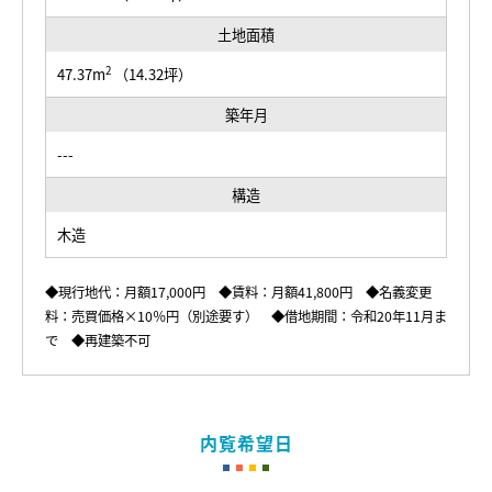
土地面積
2
47.37m
（14.32坪）
築年月
---
構造
木造
◆現行地代：月額17,000円 ◆賃料：月額41,800円 ◆名義変更
料：売買価格×10％円（別途要す） ◆借地期間：令和20年11月ま
で ◆再建築不可
内覧希望日