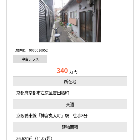
〔物件ID〕 0000010952
中古テラス
340
万円
所在地
京都府京都市左京区吉田橘町
交通
京阪鴨東線「神宮丸太町」駅 徒歩8分
建物面積
2
36.62m
（11.07坪）