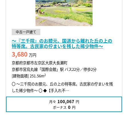
中古一戸建て
～『三千院』のお膝元、国道から離れた丘の上の
特等席。古民家の佇まいを残した稀少物件～
3,680
万円
京都府京都市左京区大原大長瀬町
京都市営烏丸線「国際会館」駅 バス22分／停歩2分
2
[建物面積] 251.56m
〇 ～三千院のお膝元、丘の上の特等席。古民家の佇まいを残
した稀少物件～ 〇 ◆【手入れ不…
100,067
月々
円
0
ボーナス
円