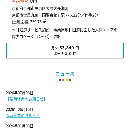
万円
京都府京都市左京区大原大長瀬町
京都市営烏丸線「国際会館」駅 バス22分／停歩2分
2
[土地面積] 739.76m
～【沿道サービス施設／事業用地】国道に面した大原エリアの
稀少ロケーション～ 〇 【物…
53,840
月々
円
0
ボーナス
円
ニュース
2026年07月06日
【臨時休業のお知らせ】
2026年06月15日
臨時休業のお知らせ
2026年01月06日