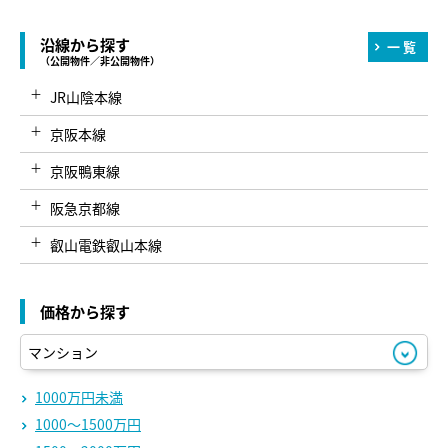
沿線から探す
一覧
（公開物件／非公開物件）
JR山陰本線
京阪本線
京阪鴨東線
阪急京都線
叡山電鉄叡山本線
叡山電鉄鞍馬線
価格から探す
京都市営烏丸線
京都市営東西線
京福電鉄北野線
1000万円未満
1000～1500万円