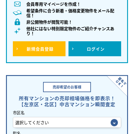
会員専用マイページを作成！
希望条件に合う新着・価格変更物件をメール配
信！
非公開物件が閲覧可能！
他社にはない特別限定物件のご紹介チャンスあ
り！
新規
会員登録
ログイン
売却希望の
お客様
所有マンションの売却相場価格を即表示！
【左京区・北区】中古マンション瞬間査定
市区名
町名