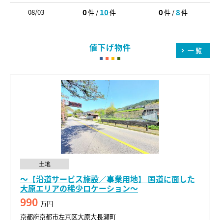
0
10
0
8
08/03
件 /
件
件 /
件
値下げ物件
一覧
土地
～【沿道サービス施設／事業用地】 国道に面した
大原エリアの稀少ロケーション～
990
万円
京都府京都市左京区大原大長瀬町