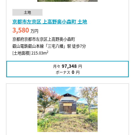
土地
京都市左京区 上高野奥小森町 土地
3,580
万円
京都府京都市左京区上高野奥小森町
叡山電鉄叡山本線「三宅八幡」駅 徒歩7分
2
[土地面積] 215.03m
97,348
月々
円
0
ボーナス
円