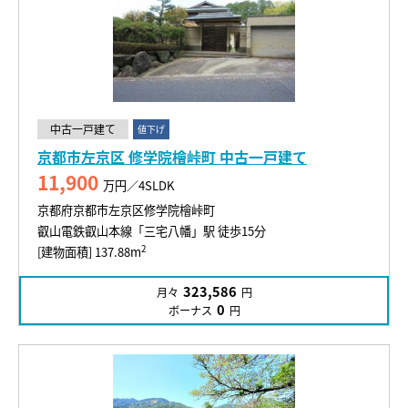
中古一戸建て
値下げ
京都市左京区 修学院檜峠町 中古一戸建て
11,900
万円／4SLDK
京都府京都市左京区修学院檜峠町
叡山電鉄叡山本線「三宅八幡」駅 徒歩15分
2
[建物面積] 137.88m
323,586
月々
円
0
ボーナス
円