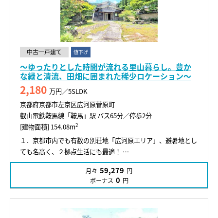
中古一戸建て
値下げ
～ゆったりとした時間が流れる里山暮らし。豊か
な緑と清流、田畑に囲まれた稀少ロケーション～
2,180
万円／5SLDK
京都府京都市左京区広河原菅原町
叡山電鉄鞍馬線「鞍馬」駅 バス65分／停歩2分
2
[建物面積] 154.08m
１．京都市内でも有数の別荘地「広河原エリア」、避暑地とし
ても名高く、２拠点生活にも最適！ …
59,279
月々
円
0
ボーナス
円