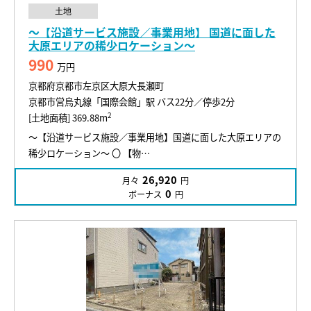
土地
～【沿道サービス施設／事業用地】 国道に面した
大原エリアの稀少ロケーション～
990
万円
京都府京都市左京区大原大長瀬町
京都市営烏丸線「国際会館」駅 バス22分／停歩2分
2
[土地面積] 369.88m
～【沿道サービス施設／事業用地】国道に面した大原エリアの
稀少ロケーション～ 〇 【物…
26,920
月々
円
0
ボーナス
円