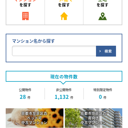
を探す
を探す
を探す
マンション名から探す
検索
現在の物件数
公開物件
非公開物件
特別限定物件
28
1,132
0
件
件
件
京都市左京区の
京都市左京区の
ペット可
南向き
中古マンション
中古マンション