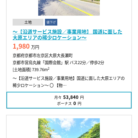
土地
値下げ
～【沿道サービス施設／事業用地】 国道に面した
大原エリアの稀少ロケーション～
1,980
万円
京都府京都市左京区大原大長瀬町
京都市営烏丸線「国際会館」駅 バス22分／停歩2分
2
[土地面積] 739.76m
～【沿道サービス施設／事業用地】国道に面した大原エリアの
稀少ロケーション～ 〇 【物…
53,840
月々
円
0
ボーナス
円