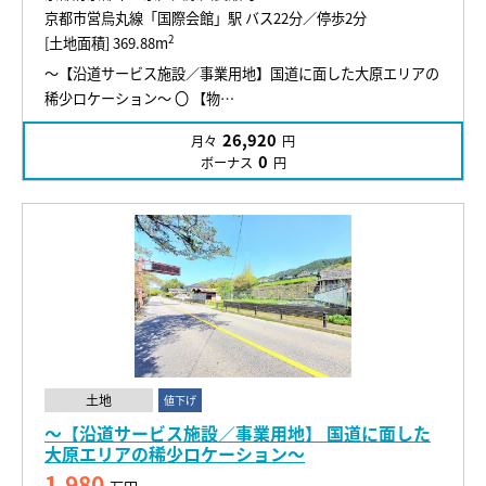
京都市営烏丸線「国際会館」駅 バス22分／停歩2分
2
[土地面積] 369.88m
～【沿道サービス施設／事業用地】国道に面した大原エリアの
稀少ロケーション～ 〇 【物…
26,920
月々
円
0
ボーナス
円
土地
値下げ
～【沿道サービス施設／事業用地】 国道に面した
大原エリアの稀少ロケーション～
1,980