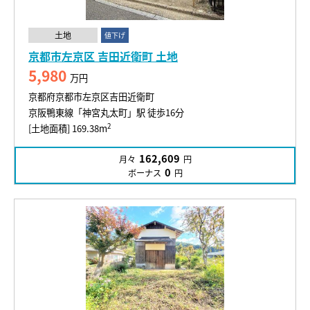
土地
値下げ
京都市左京区 吉田近衛町 土地
5,980
万円
京都府京都市左京区吉田近衛町
京阪鴨東線「神宮丸太町」駅 徒歩16分
2
[土地面積] 169.38m
162,609
月々
円
0
ボーナス
円