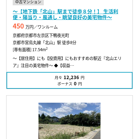
中古マンション
～【地下鉄「北山」駅まで徒歩８分！】 生活利
便・陽当り・風通し・眺望良好の美宅物件～
450
万円／ワンルーム
京都府京都市左京区下鴨夜光町
京都市営烏丸線「北山」駅 徒歩8分
2
[専有面積] 17.54m
～【居住用】にも【投資用】にもおすすめの駅近『北山エリ
ア』注目の美宅物件～ ◆【収益…
12,236
月々
円
0
ボーナス
円