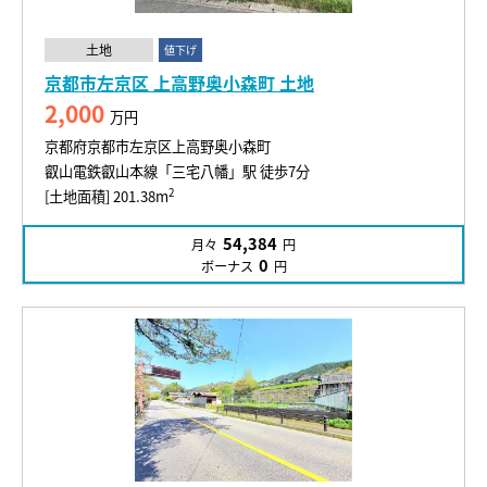
土地
値下げ
京都市左京区 上高野奥小森町 土地
2,000
万円
京都府京都市左京区上高野奥小森町
叡山電鉄叡山本線「三宅八幡」駅 徒歩7分
2
[土地面積] 201.38m
54,384
月々
円
0
ボーナス
円