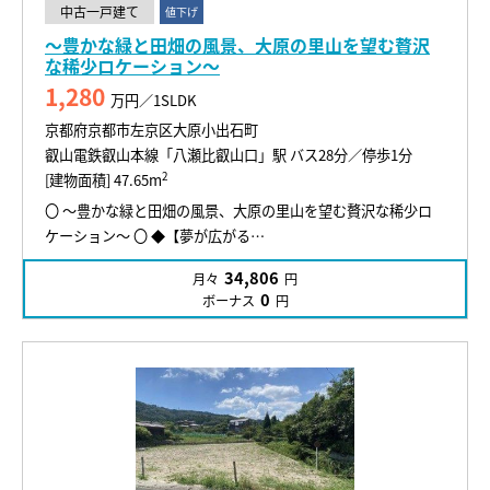
中古一戸建て
値下げ
～豊かな緑と田畑の風景、大原の里山を望む贅沢
な稀少ロケーション～
1,280
万円／1SLDK
京都府京都市左京区大原小出石町
叡山電鉄叡山本線「八瀬比叡山口」駅 バス28分／停歩1分
2
[建物面積] 47.65m
〇 ～豊かな緑と田畑の風景、大原の里山を望む贅沢な稀少ロ
ケーション～ 〇 ◆【夢が広がる…
34,806
月々
円
0
ボーナス
円