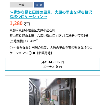
土地
値下げ
～豊かな緑と田畑の風景、大原の里山を望む贅沢
な稀少ロケーション～
1,280
万円
京都府京都市左京区大原小出石町
叡山電鉄叡山本線「八瀬比叡山口」駅 バス28分／停歩1分
2
[土地面積] 336.40m
〇 ～豊かな緑と田畑の風景、大原の里山を望む贅沢な稀少ロ
ケーション～ 〇 ◆【新築用地】…
34,806
月々
円
0
ボーナス
円