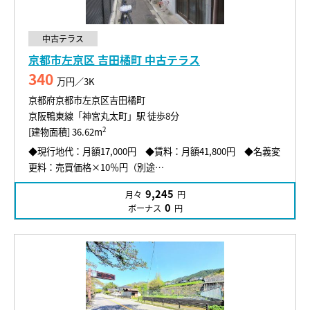
中古テラス
京都市左京区 吉田橘町 中古テラス
340
万円／3K
京都府京都市左京区吉田橘町
京阪鴨東線「神宮丸太町」駅 徒歩8分
2
[建物面積] 36.62m
◆現行地代：月額17,000円 ◆賃料：月額41,800円 ◆名義変
更料：売買価格×10％円（別途…
9,245
月々
円
0
ボーナス
円