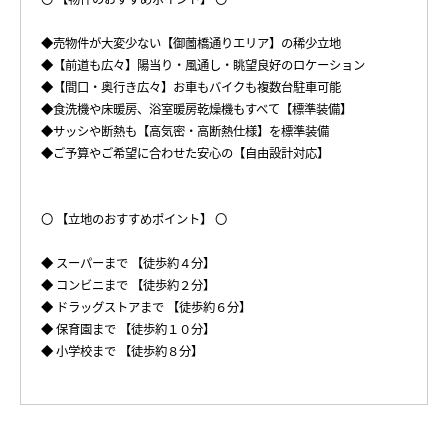
◆売物件が大変少ない【御薗橋通りエリア】の稀少立地
◆【前道も広々】陽当り・風通し・眺望良好のロケーション
◆【間口・奥行き広々】お車もバイクも複数台駐車可能
◆食洗機や床暖房、浴室暖房乾燥機もすべて【標準装備】
◆サッシや断熱も【高気密・高断熱仕様】を標準装備
◆ご予算やご希望に合わせた安心の【自由設計対応】
〇 【立地のおすすめポイント】 〇
◆ スーパーまで 【徒歩約４分】
◆ コンビニまで 【徒歩約２分】
◆ ドラッグストアまで 【徒歩約６分】
◆ 保育園まで 【徒歩約１０分】
◆ 小学校まで 【徒歩約８分】