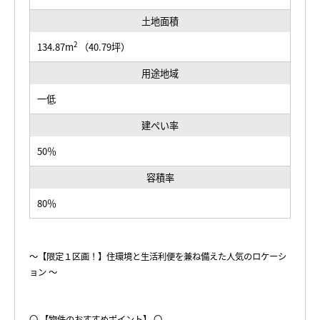
土地面積
2
134.87m
（40.79坪）
用途地域
一低
建ぺい率
50％
容積率
80％
～【限定１区画！】住環境と生活利便を兼ね備えた人気のロケーシ
ョン ～
〇 【物件のおすすめポイント】 〇