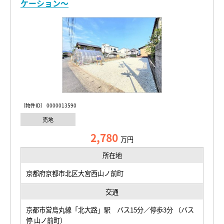
ケーション～
〔物件ID〕 0000013590
売地
2,780
万円
所在地
京都府京都市北区大宮西山ノ前町
交通
京都市営烏丸線「北大路」駅 バス15分／停歩3分 （バス
停 山ノ前町）