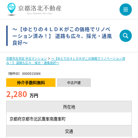
～【ゆとりの４ＬＤＫがこの価格でリノベ
ーション済み！】 道路も広々、採光・通風
良好～
京都市左京区 中古マンション
＞
～【ゆとりの４ＬＤＫがこの価格でリノベーション済
み！】 道路も広々、採光・通風良好～
〔物件ID〕 0000015084
仲介手数料無料
中古戸建
2,280
万円
所在地
京都府京都市北区鷹峯南鷹峯町
交通