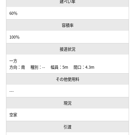
建ぺい率
60％
容積率
100％
接道状況
一方
方向：南 種別：-- 幅員：5m 間口：4.3m
その他使用料
---
現況
空家
引渡