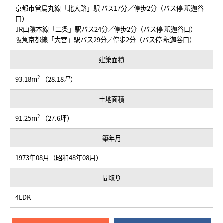
京都市営烏丸線「北大路」駅 バス17分／停歩2分（バス停 釈迦谷
口）
JR山陰本線「二条」駅バス24分／停歩2分（バス停 釈迦谷口）
阪急京都線「大宮」駅バス29分／停歩2分（バス停 釈迦谷口）
建築面積
2
93.18m
（28.18坪）
土地面積
2
91.25m
（27.6坪）
築年月
1973年08月（昭和48年08月）
間取り
4LDK