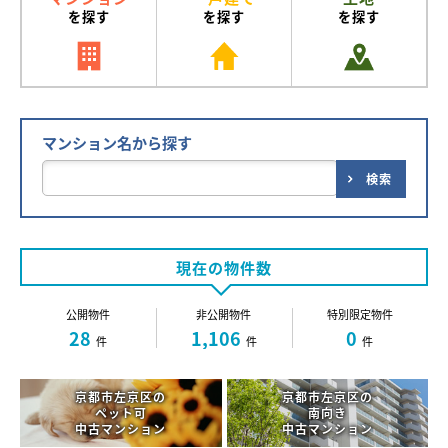
を探す
を探す
を探す
マンション名から探す
検索
現在の物件数
公開物件
非公開物件
特別限定物件
28
1,106
0
件
件
件
京都市左京区の
京都市左京区の
ペット可
南向き
中古マンション
中古マンション