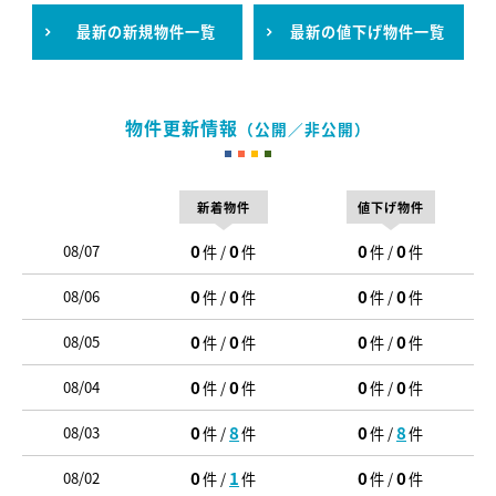
最新の新規物件一覧
最新の値下げ物件一覧
物件更新情報
（公開／非公開）
新着物件
値下げ物件
0
0
0
0
08/07
件 /
件
件 /
件
0
0
0
0
08/06
件 /
件
件 /
件
0
0
0
0
08/05
件 /
件
件 /
件
0
0
0
0
08/04
件 /
件
件 /
件
0
8
0
8
08/03
件 /
件
件 /
件
0
1
0
0
08/02
件 /
件
件 /
件