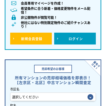
会員専用マイページを作成！
希望条件に合う新着・価格変更物件をメール配
信！
非公開物件が閲覧可能！
他社にはない特別限定物件のご紹介チャンスあ
り！
新規
会員登録
ログイン
売却希望の
お客様
所有マンションの売却相場価格を即表示！
【左京区・北区】中古マンション瞬間査定
市区名
町名