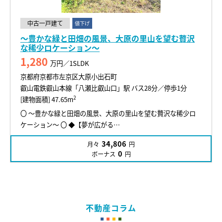
中古一戸建て
値下げ
～豊かな緑と田畑の風景、大原の里山を望む贅沢
な稀少ロケーション～
1,280
万円／1SLDK
京都府京都市左京区大原小出石町
叡山電鉄叡山本線「八瀬比叡山口」駅 バス28分／停歩1分
2
[建物面積] 47.65m
〇 ～豊かな緑と田畑の風景、大原の里山を望む贅沢な稀少ロ
ケーション～ 〇 ◆【夢が広がる…
34,806
月々
円
0
ボーナス
円
不動産コラム