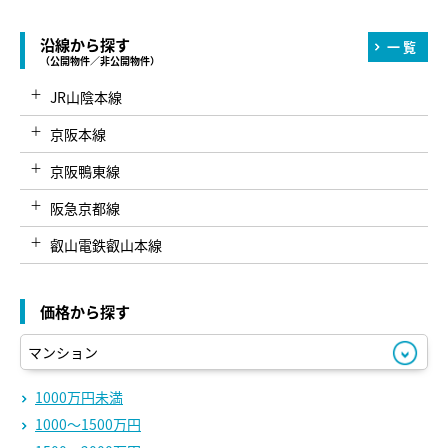
沿線から探す
一覧
（公開物件／非公開物件）
JR山陰本線
京阪本線
京阪鴨東線
阪急京都線
叡山電鉄叡山本線
叡山電鉄鞍馬線
価格から探す
京都市営烏丸線
京都市営東西線
京福電鉄北野線
1000万円未満
1000～1500万円