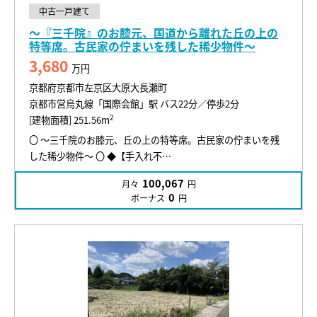
中古一戸建て
～『三千院』のお膝元、国道から離れた丘の上の
特等席。古民家の佇まいを残した稀少物件～
3,680
万円
京都府京都市左京区大原大長瀬町
京都市営烏丸線「国際会館」駅 バス22分／停歩2分
2
[建物面積] 251.56m
〇 ～三千院のお膝元、丘の上の特等席。古民家の佇まいを残
した稀少物件～ 〇 ◆【手入れ不…
100,067
月々
円
0
ボーナス
円