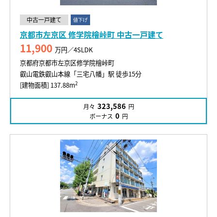
中古一戸建て
値下げ
京都市左京区 修学院檜峠町 中古一戸建て
11,900
万円／4SLDK
京都府京都市左京区修学院檜峠町
叡山電鉄叡山本線「三宅八幡」駅 徒歩15分
2
[建物面積] 137.88m
323,586
月々
円
0
ボーナス
円