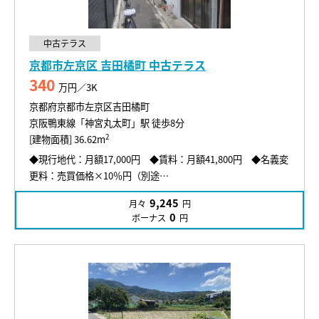
中古テラス
京都市左京区 吉田橘町 中古テラス
340
万円／3K
京都府京都市左京区吉田橘町
京阪鴨東線「神宮丸太町」駅 徒歩8分
2
[建物面積] 36.62m
◆現行地代：月額17,000円 ◆賃料：月額41,800円 ◆名義変
更料：売買価格×10％円（別途…
9,245
月々
円
0
ボーナス
円