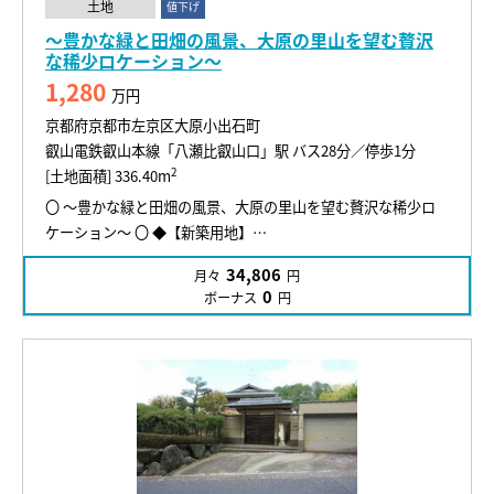
土地
値下げ
～豊かな緑と田畑の風景、大原の里山を望む贅沢
な稀少ロケーション～
1,280
万円
京都府京都市左京区大原小出石町
叡山電鉄叡山本線「八瀬比叡山口」駅 バス28分／停歩1分
2
[土地面積] 336.40m
〇 ～豊かな緑と田畑の風景、大原の里山を望む贅沢な稀少ロ
ケーション～ 〇 ◆【新築用地】…
34,806
月々
円
0
ボーナス
円