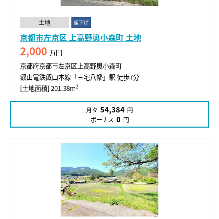
土地
値下げ
京都市左京区 上高野奥小森町 土地
2,000
万円
京都府京都市左京区上高野奥小森町
叡山電鉄叡山本線「三宅八幡」駅 徒歩7分
2
[土地面積] 201.38m
54,384
月々
円
0
ボーナス
円