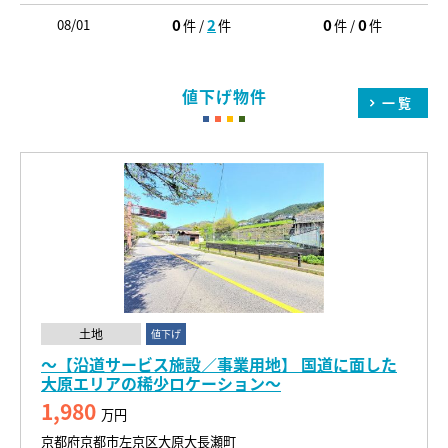
0
2
0
0
08/01
件 /
件
件 /
件
値下げ物件
一覧
土地
値下げ
～【沿道サービス施設／事業用地】 国道に面した
大原エリアの稀少ロケーション～
1,980
万円
京都府京都市左京区大原大長瀬町