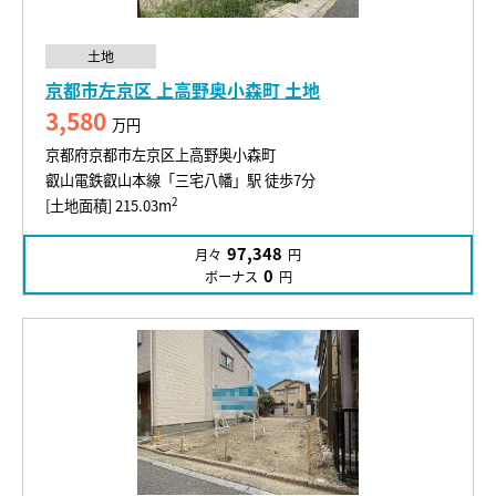
土地
京都市左京区 上高野奥小森町 土地
3,580
万円
京都府京都市左京区上高野奥小森町
叡山電鉄叡山本線「三宅八幡」駅 徒歩7分
2
[土地面積] 215.03m
97,348
月々
円
0
ボーナス
円