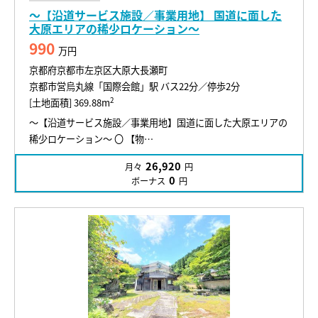
～【沿道サービス施設／事業用地】 国道に面した
大原エリアの稀少ロケーション～
990
万円
京都府京都市左京区大原大長瀬町
京都市営烏丸線「国際会館」駅 バス22分／停歩2分
2
[土地面積] 369.88m
～【沿道サービス施設／事業用地】国道に面した大原エリアの
稀少ロケーション～ 〇 【物…
26,920
月々
円
0
ボーナス
円