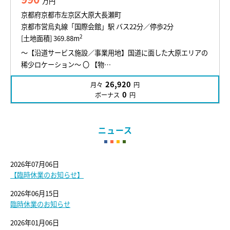
万円
京都府京都市左京区大原大長瀬町
京都市営烏丸線「国際会館」駅 バス22分／停歩2分
2
[土地面積] 369.88m
～【沿道サービス施設／事業用地】国道に面した大原エリアの
稀少ロケーション～ 〇 【物…
26,920
月々
円
0
ボーナス
円
ニュース
2026年07月06日
【臨時休業のお知らせ】
2026年06月15日
臨時休業のお知らせ
2026年01月06日