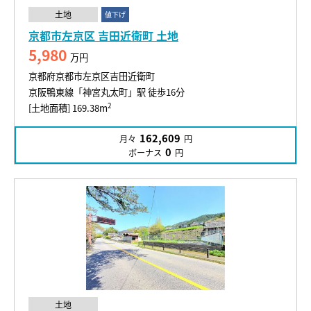
土地
値下げ
京都市左京区 吉田近衛町 土地
5,980
万円
京都府京都市左京区吉田近衛町
京阪鴨東線「神宮丸太町」駅 徒歩16分
2
[土地面積] 169.38m
162,609
月々
円
0
ボーナス
円
土地