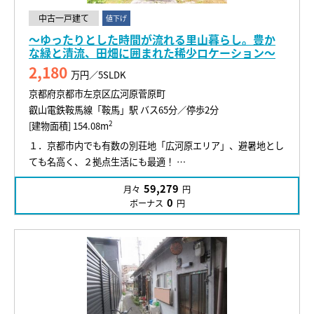
中古一戸建て
値下げ
～ゆったりとした時間が流れる里山暮らし。豊か
な緑と清流、田畑に囲まれた稀少ロケーション～
2,180
万円／5SLDK
京都府京都市左京区広河原菅原町
叡山電鉄鞍馬線「鞍馬」駅 バス65分／停歩2分
2
[建物面積] 154.08m
１．京都市内でも有数の別荘地「広河原エリア」、避暑地とし
ても名高く、２拠点生活にも最適！ …
59,279
月々
円
0
ボーナス
円