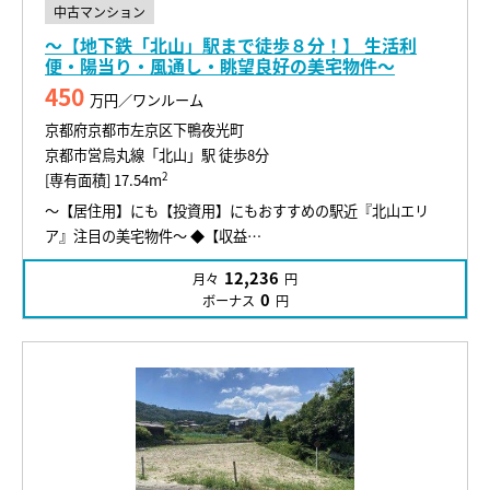
中古マンション
～【地下鉄「北山」駅まで徒歩８分！】 生活利
便・陽当り・風通し・眺望良好の美宅物件～
450
万円／ワンルーム
京都府京都市左京区下鴨夜光町
京都市営烏丸線「北山」駅 徒歩8分
2
[専有面積] 17.54m
～【居住用】にも【投資用】にもおすすめの駅近『北山エリ
ア』注目の美宅物件～ ◆【収益…
12,236
月々
円
0
ボーナス
円