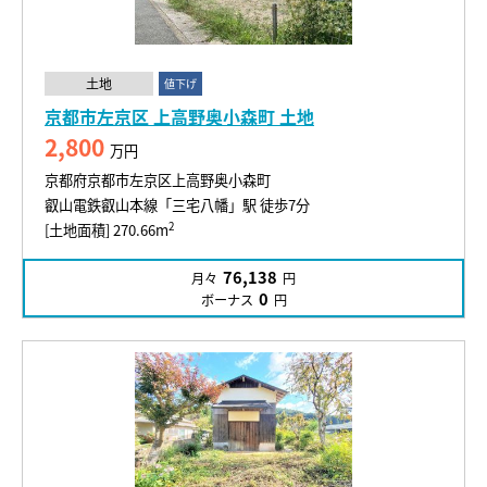
土地
値下げ
京都市左京区 上高野奥小森町 土地
2,800
万円
京都府京都市左京区上高野奥小森町
叡山電鉄叡山本線「三宅八幡」駅 徒歩7分
2
[土地面積] 270.66m
76,138
月々
円
0
ボーナス
円