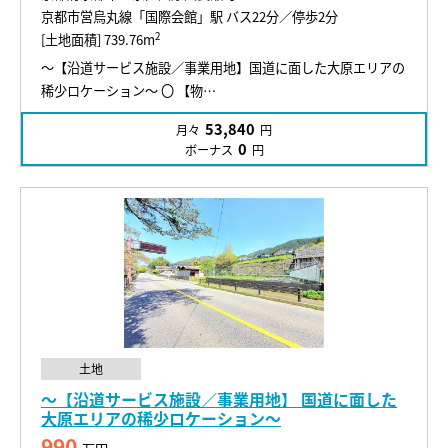
京都市営烏丸線「国際会館」駅 バス22分／停歩2分
2
[土地面積] 739.76m
～【沿道サービス施設／事業用地】国道に面した大原エリアの
稀少ロケーション～ 〇 【物…
53,840
月々
円
0
ボーナス
円
土地
～【沿道サービス施設／事業用地】 国道に面した
大原エリアの稀少ロケーション～
990